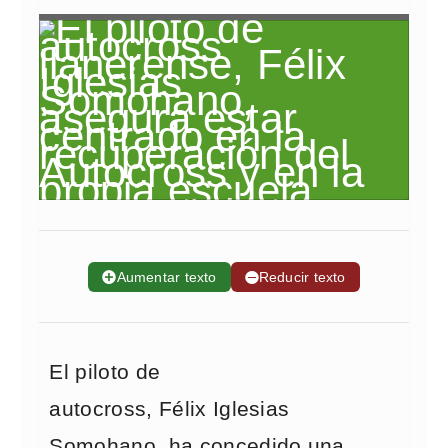
➕
Aumentar texto
➖
Reducir texto
El piloto de
autocross,
Félix
Iglesias
Somohano, ha concedido una