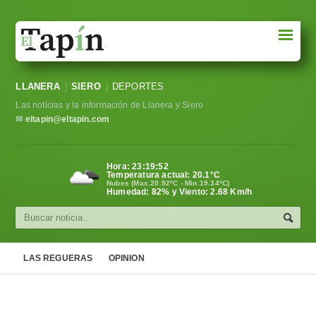
☰
Portada
LLANERA
SIERO
DEPORTES
Sociedad
Las noticias y la información de Llanera y Siero
Política
✉
eltapin@eltapin.com
Deportes
Hora:
23:19:52
Temperatura actual:
20.1
°C
Varios
Nubes (Max.20.92ºC - Min.19.34ºC)
Humedad: 82% y Viento: 2.68 Km/h
Cultura
Asturias
LAS REGUERAS
OPINION
Videos
Carta al director