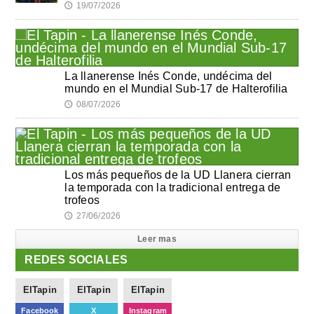
19/07/2026
🕔
La llanerense Inés Conde, undécima del
mundo en el Mundial Sub-17 de Halterofilia
08/07/2026
🕔
Los más pequeños de la UD Llanera cierran
la temporada con la tradicional entrega de
trofeos
27/06/2026
🕔
Leer mas
REDES SOCIALES
ElTapin
ElTapin
ElTapin
Facebook
X
Instagram