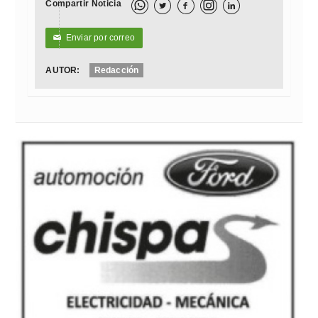
Compartir Noticia



Enviar por correo
✉
AUTOR:
Redacción