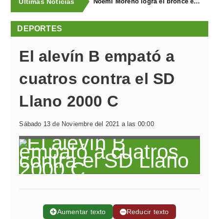
Últimas Noticias
Noemí Moreno logra el bronce en el XXX Biatlón Ciudad de Gijón
DEPORTES
El alevín B empató a
cuatros contra el SD
Llano 2000 C
Sábado 13 de Noviembre del 2021 a las 00:00
➕
Aumentar texto
➖
Reducir texto