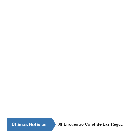
Últimas Noticias
XI Encuentro Coral de Las Regueras: Voces de 10 y un repertorio especial para la ocasión