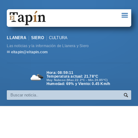
☰
Portada
LLANERA
SIERO
CULTURA
Sociedad
Las noticias y la información de Llanera y Siero
Política
✉
eltapin@eltapin.com
Deportes
Hora:
08:59:11
Temperatura actual:
21.78
°C
Varios
Muy Nuboso (Max.22.2ºC - Min.20.85ºC)
Humedad: 69% y Viento: 0.45 Km/h
Cultura
Asturias
Videos
Carta al director