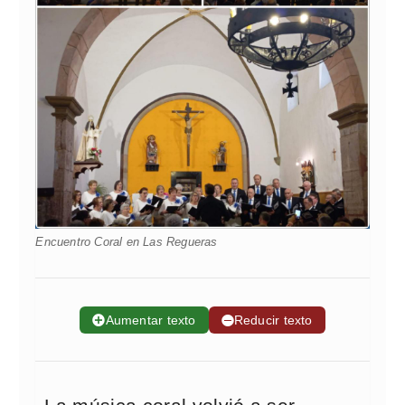
Encuentro Coral en Las Regueras
➕
Aumentar texto
➖
Reducir texto