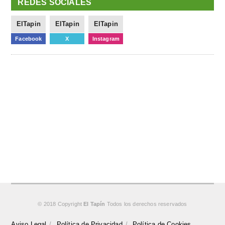
REDES SOCIALES
ElTapin
ElTapin
ElTapin
Facebook
X
Instagram
© 2018 Copyright
El Tapín
Todos los derechos reservados
Aviso Legal
Política de Privacidad
Política de Cookies