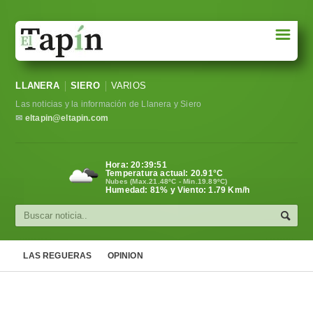
☰
Portada
LLANERA
SIERO
VARIOS
Sociedad
Las noticias y la información de Llanera y Siero
Política
✉
eltapin@eltapin.com
Deportes
Hora:
20:39:52
Temperatura actual:
20.91
°C
Varios
Nubes (Max.21.48ºC - Min.19.89ºC)
Humedad: 81% y Viento: 1.79 Km/h
Cultura
Asturias
LAS REGUERAS
OPINION
Videos
Carta al director