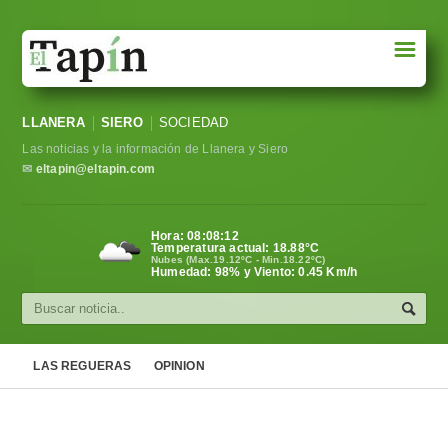
☰
Portada
LLANERA
SIERO
SOCIEDAD
Sociedad
Las noticias y la información de Llanera y Siero
Política
✉
eltapin@eltapin.com
Deportes
Hora:
08:08:12
Temperatura actual:
18.88
°C
Varios
Nubes (Max.19.12ºC - Min.18.22ºC)
Humedad: 98% y Viento: 0.45 Km/h
Cultura
Asturias
LAS REGUERAS
OPINION
Videos
Carta al director