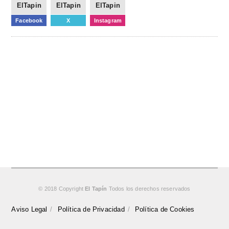
ElTapin
ElTapin
ElTapin
Facebook
X
Instagram
© 2018 Copyright
El Tapín
Todos los derechos reservados
Aviso Legal
Política de Privacidad
Política de Cookies