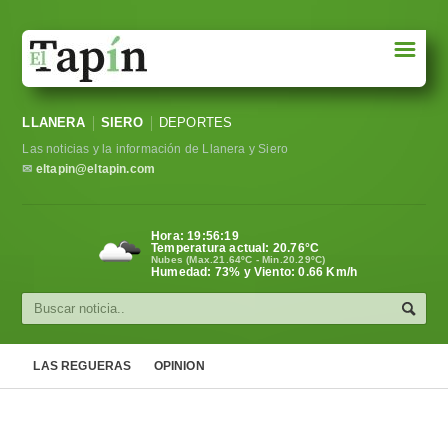
☰
Portada
LLANERA
SIERO
DEPORTES
Sociedad
Las noticias y la información de Llanera y Siero
Política
✉
eltapin@eltapin.com
Deportes
Hora:
19:56:20
Temperatura actual:
20.76
°C
Varios
Nubes (Max.21.64ºC - Min.20.29ºC)
Humedad: 73% y Viento: 0.66 Km/h
Cultura
Asturias
LAS REGUERAS
OPINION
Videos
Carta al director