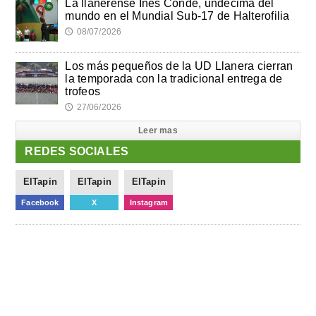
La llanerense Inés Conde, undécima del
mundo en el Mundial Sub-17 de Halterofilia
08/07/2026
🕔
Los más pequeños de la UD Llanera cierran
la temporada con la tradicional entrega de
trofeos
27/06/2026
🕔
Leer mas
REDES SOCIALES
ElTapin
ElTapin
ElTapin
Facebook
X
Instagram