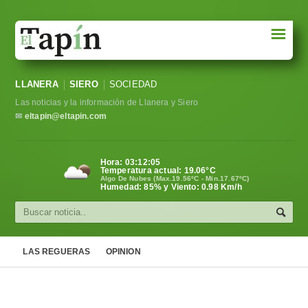
☰
Portada
LLANERA
SIERO
SOCIEDAD
Sociedad
Las noticias y la información de Llanera y Siero
Política
✉
eltapin@eltapin.com
Deportes
Hora:
03:12:06
Temperatura actual:
19.06
°C
Varios
Algo De Nubes (Max.19.56ºC - Min.17.67ºC)
Humedad: 85% y Viento: 0.98 Km/h
Cultura
Asturias
LAS REGUERAS
OPINION
Videos
Carta al director