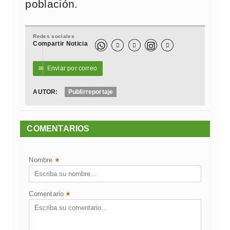
población.
Redes sociales
Compartir Noticia



✉
Enviar por correo
AUTOR:
Publirreportaje
COMENTARIOS
Nombre
*
Comentario
*