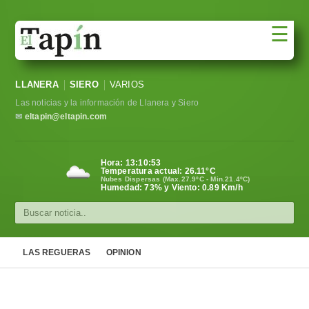
☰
Portada
LLANERA
SIERO
VARIOS
Sociedad
Las noticias y la información de Llanera y Siero
Política
✉
eltapin@eltapin.com
Deportes
Hora:
13:10:54
Temperatura actual:
26.11
°C
Varios
Nubes Dispersas (Max.27.9ºC - Min.21.4ºC)
Humedad: 73% y Viento: 0.89 Km/h
Cultura
Asturias
LAS REGUERAS
OPINION
Videos
Carta al director