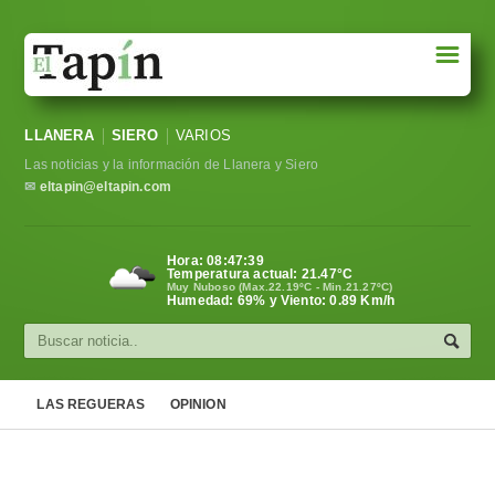
☰
Portada
LLANERA
SIERO
VARIOS
Sociedad
Las noticias y la información de Llanera y Siero
Política
✉
eltapin@eltapin.com
Deportes
Hora:
08:47:39
Temperatura actual:
21.47
°C
Varios
Muy Nuboso (Max.22.19ºC - Min.21.27ºC)
Humedad: 69% y Viento: 0.89 Km/h
Cultura
Asturias
LAS REGUERAS
OPINION
Videos
Carta al director