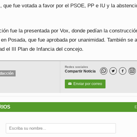
, que fue votada a favor por el PSOE, PP e IU y la abstenci
ción fue la presentada por Vox, donde pedían la construcció
 en Posada, que fue aprobada por unanimidad. También se 
d el III Plan de Infancia del concejo.
Redes sociales
Compartir Noticia


dacción
Enviar por correo
✉
RIOS
E