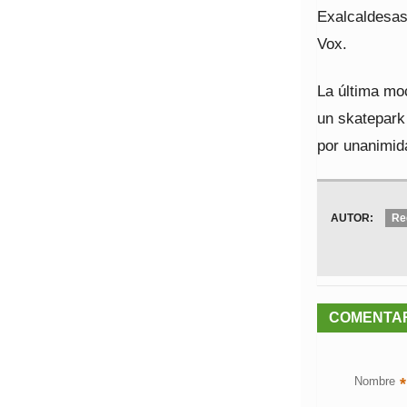
Exalcaldesas
Vox.
La última mo
un skatepark
por unanimida
AUTOR:
Re
COMENTA
Nombre
*