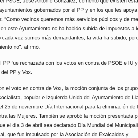
del PSOE, José Antonio González, comentó que existen est
 ayuntamientos gobernados por el PP y en los que les apoya
r. “Como vecinos queremos más servicios públicos y de me
o en este Ayuntamiento no ha habido subida de impuestos a l
o cada vez somos más demandantes, la vida ha subido, per
iento no”, afirmó.
l PP fue rechazada con los votos en contra de PSOE e IU y
 del PP y Vox.
n el voto en contra de Vox, la moción conjunta de los grup
ocialista, popular e Izquierda Unida del Ayuntamiento de Ll
l 25 de noviembre Día Internacional para la eliminación de 
ntra las Mujeres. También se aprobó la moción presentada p
e el día 3 de abril sea declarado Día Mundial del Municipal
al, que fue impulsado por la Asociación de Exalcaldes y