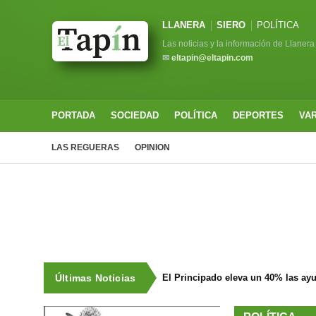
LLANERA
SIERO
POLÍTICA
Las noticias y la información de Llanera
✉
eltapin@eltapin.com
PORTADA
SOCIEDAD
POLÍTICA
DEPORTES
VA
LAS REGUERAS
OPINION
Últimas Noticias
El Principado eleva un 40% las ay