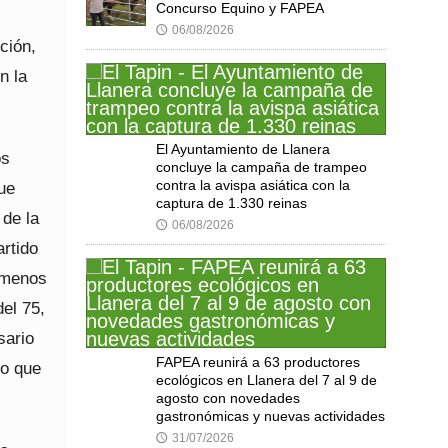
Concurso Equino y FAPEA
06/08/2026
🕔
ción,
n la
El Ayuntamiento de Llanera
os
concluye la campaña de trampeo
contra la avispa asiática con la
ue
captura de 1.330 reinas
 de la
06/08/2026
🕔
artido
e menos
del 75,
sario
FAPEA reunirá a 63 productores
lo que
ecológicos en Llanera del 7 al 9 de
agosto con novedades
gastronómicas y nuevas actividades
31/07/2026
🕔