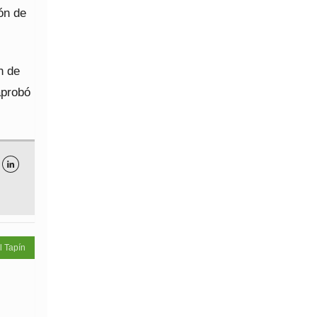
ón de
n de
aprobó

l Tapín