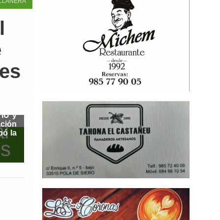
LLANERA
l
e
nes
 IU y
ación
bó la