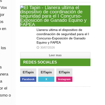
as
 Vox
jor
os
o en
Llanera ultima el dispositivo de
coordinación de seguridad para el I
Concurso-Exposición de Ganado
Equino y FAPEA
 los
30/07/2026
🕔
Leer mas
REDES SOCIALES
os
ElTapin
ElTapin
ElTapin
anera
Facebook
X
Instagram
la
or el
ismo o