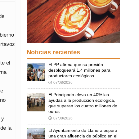
de
bierno
ortavoz
Noticias recientes
te el
El PP afirma que su presión
desbloqueará 1,4 millones para
ema
productores ecológicos
07/08/2026
🕔
de
El Principado eleva un 40% las
 no
ayudas a la producción ecológica,
que superan los cuatro millones de
euros
 y
07/08/2026
🕔
de la
El Ayuntamiento de Llanera espera
una gran afluencia de público en el