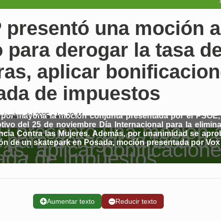
P presentó una moción a
 para derogar la tasa d
as, aplicar bonificacio
jada de impuestos
por mayoría la moción conjunta presentada por el PSOE,
viembre del 2025 a las 20:44
ivo del 25 de noviembre Día Internacional para la elimin
encia Contra las Mujeres. Además, por unanimidad se apro
ón de un skatepark en Posada, moción presentada por Vox
➕
Aumentar texto
➖
Reducir texto