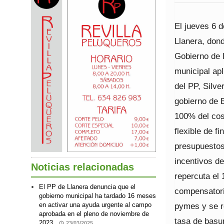
El jueves 6 d
Llanera, dond
Gobierno de 
municipal apl
del PP, Silve
gobierno de E
100% del cos
flexible de f
presupuestos
incentivos de
Noticias relacionadas
repercuta el 
El PP de Llanera denuncia que el
compensatori
gobierno municipal ha tardado 16 meses
pymes y se r
en activar una ayuda urgente al campo
aprobada en el pleno de noviembre de
tasa de basu
2023
23/03/2025