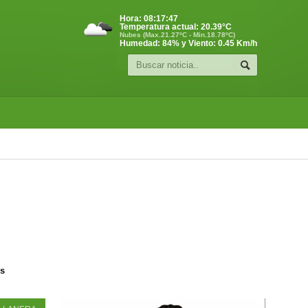
Hora:
08:17:48
Temperatura actual:
20.39
°C
Nubes (Max.21.27ºC - Min.18.78ºC)
Humedad: 84% y Viento: 0.45 Km/h
os