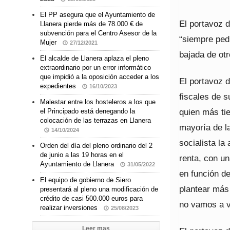
El PP asegura que el Ayuntamiento de
El portavoz d
Llanera pierde más de 78.000 € de
subvención para el Centro Asesor de la
“siempre ped
Mujer
27/12/2021
bajada de ot
El alcalde de Llanera aplaza el pleno
extraordinario por un error informático
que impidió a la oposición acceder a los
El portavoz 
expedientes
16/10/2023
fiscales de s
Malestar entre los hosteleros a los que
quien más tie
el Principado está denegando la
colocación de las terrazas en Llanera
mayoría de la
14/10/2024
socialista la
Orden del día del pleno ordinario del 2
de junio a las 19 horas en el
renta, con un
Ayuntamiento de Llanera
31/05/2022
en función de
El equipo de gobierno de Siero
plantear más
presentará al pleno una modificación de
crédito de casi 500.000 euros para
no vamos a v
realizar inversiones
25/08/2023
Leer mas