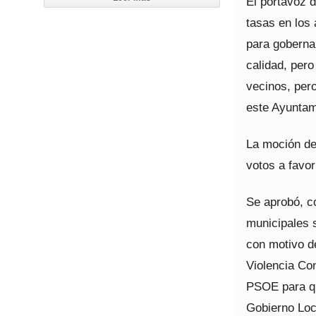
El portavoz 
tasas en los
para goberna
calidad, per
vecinos, per
este Ayuntam
La moción de
votos a favor
Se aprobó, co
municipales s
con motivo de
Violencia Co
PSOE para qu
Gobierno Loc