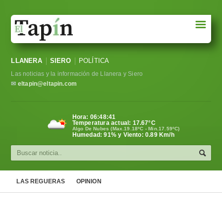
☰
Portada
LLANERA
SIERO
POLÍTICA
Sociedad
Las noticias y la información de Llanera y Siero
Política
✉
eltapin@eltapin.com
Deportes
Hora:
06:48:42
Temperatura actual:
17.67
°C
Varios
Algo De Nubes (Max.19.18ºC - Min.17.59ºC)
Humedad: 91% y Viento: 0.89 Km/h
Cultura
Asturias
LAS REGUERAS
OPINION
Videos
Carta al director