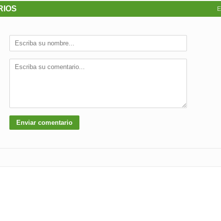
RIOS
E