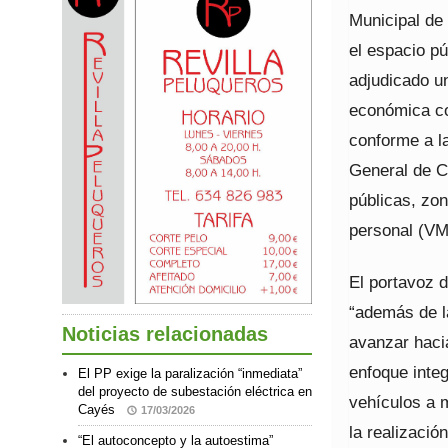
Municipal de 
el espacio pú
adjudicado un
económica com
conforme a la
General de C
públicas, zo
personal (VM
El portavoz 
“además de l
Noticias relacionadas
avanzar hacia
enfoque integ
El PP exige la paralización “inmediata”
del proyecto de subestación eléctrica en
vehículos a 
Cayés
17/03/2026
la realizaci
“El autoconcepto y la autoestima”