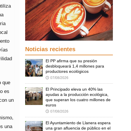
tiliza
ha
ria
ocal
mento
Noticias recientes
vías
ilidad
El PP afirma que su presión
desbloqueará 1,4 millones para
productores ecológicos
07/08/2026
🕔
o que
El Principado eleva un 40% las
vo es
ayudas a la producción ecológica,
 con un
que superan los cuatro millones de
euros
07/08/2026
🕔
mismo,
El Ayuntamiento de Llanera espera
os una
una gran afluencia de público en el