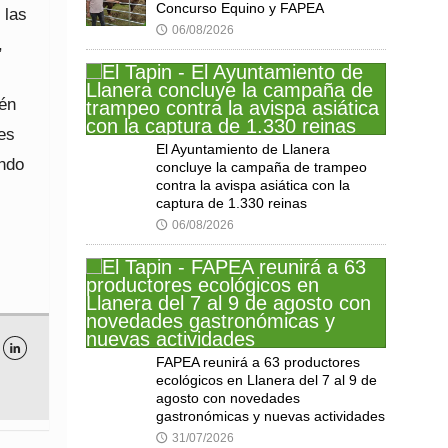
Concurso Equino y FAPEA
 las
06/08/2026
🕔
,
ién
es
El Ayuntamiento de Llanera
endo
concluye la campaña de trampeo
contra la avispa asiática con la
captura de 1.330 reinas
06/08/2026
🕔

FAPEA reunirá a 63 productores
ecológicos en Llanera del 7 al 9 de
agosto con novedades
gastronómicas y nuevas actividades
31/07/2026
🕔