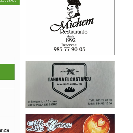
LLANERA
anza