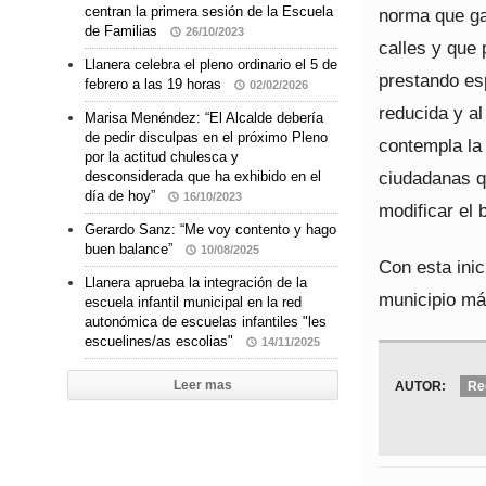
centran la primera sesión de la Escuela
norma que gar
de Familias
26/10/2023
calles y que 
Llanera celebra el pleno ordinario el 5 de
prestando es
febrero a las 19 horas
02/02/2026
reducida y al
Marisa Menéndez: “El Alcalde debería
de pedir disculpas en el próximo Pleno
contempla la
por la actitud chulesca y
ciudadanas q
desconsiderada que ha exhibido en el
día de hoy”
16/10/2023
modificar el 
Gerardo Sanz: “Me voy contento y hago
buen balance”
10/08/2025
Con esta ini
Llanera aprueba la integración de la
municipio más
escuela infantil municipal en la red
autonómica de escuelas infantiles "les
escuelines/as escolias"
14/11/2025
Leer mas
AUTOR:
Re