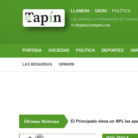
LLANERA
SIERO
POLÍTICA
Las noticias y la información de Llanera
✉
eltapin@eltapin.com
PORTADA
SOCIEDAD
POLÍTICA
DEPORTES
VA
LAS REGUERAS
OPINION
Últimas Noticias
El Principado eleva un 40% las ay