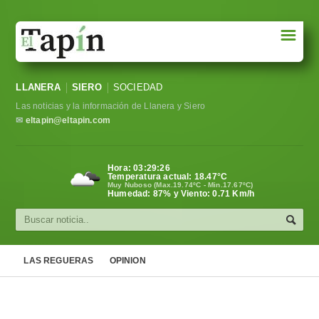
☰
Portada
LLANERA
SIERO
SOCIEDAD
Sociedad
Las noticias y la información de Llanera y Siero
Política
✉
eltapin@eltapin.com
Deportes
Hora:
03:29:27
Temperatura actual:
18.47
°C
Varios
Muy Nuboso (Max.19.74ºC - Min.17.67ºC)
Humedad: 87% y Viento: 0.71 Km/h
Cultura
Asturias
LAS REGUERAS
OPINION
Videos
Carta al director