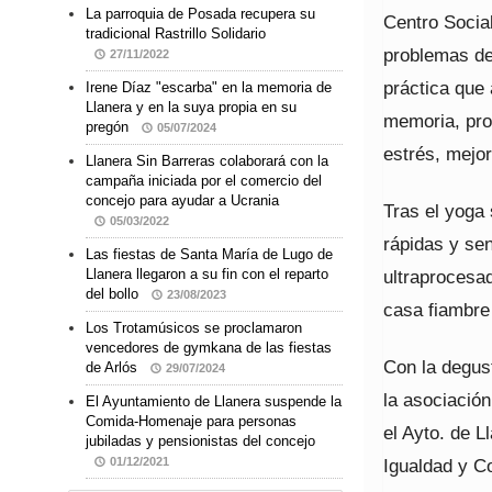
La parroquia de Posada recupera su
Centro Social
tradicional Rastrillo Solidario
problemas de
27/11/2022
práctica que 
Irene Díaz "escarba" en la memoria de
Llanera y en la suya propia en su
memoria, prop
pregón
05/07/2024
estrés, mejor
Llanera Sin Barreras colaborará con la
campaña iniciada por el comercio del
concejo para ayudar a Ucrania
Tras el yoga
05/03/2022
rápidas y se
Las fiestas de Santa María de Lugo de
ultraprocesad
Llanera llegaron a su fin con el reparto
del bollo
23/08/2023
casa fiambre
Los Trotamúsicos se proclamaron
vencedores de gymkana de las fiestas
Con la degust
de Arlós
29/07/2024
la asociación
El Ayuntamiento de Llanera suspende la
Comida-Homenaje para personas
el Ayto. de L
jubiladas y pensionistas del concejo
Igualdad y C
01/12/2021