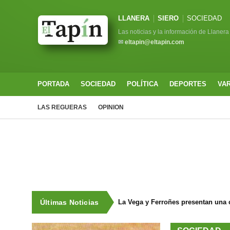
LLANERA
SIERO
SOCIEDAD
Las noticias y la información de Llanera
✉
eltapin@eltapin.com
PORTADA
SOCIEDAD
POLÍTICA
DEPORTES
VA
LAS REGUERAS
OPINION
Últimas Noticias
La Vega y Ferroñes presentan una 