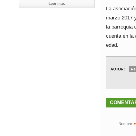
Leer mas
La asociació
marzo 2017 y
la parroquia
cuenta en la
edad.
AUTOR:
Re
COMENTA
Nombre
*