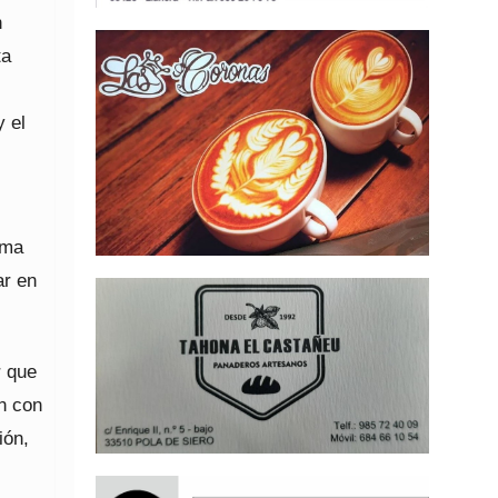
n
ta
y el
rma
ar en
r que
ón con
ión,