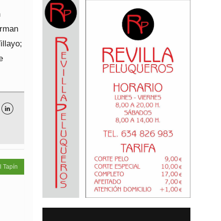
n
orman
llayo;
e

l Tapín