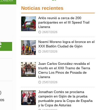
LLANERA
Noticias recientes
Arlós reunió a cerca de 200
participantes en el III Speed Trail
Llanera
26/07/2026
🕔
Noemí Moreno logra el bronce en el
XXX Biatlón Ciudad de Gijón
26/07/2026
🕔
Juan Carlos González revalida el
triunfo en el XXII Tramo de Tierra
Cierru Los Pinos de Posada de
Llanera
25/07/2026
🕔
)
Jonathan Cortés se proclama
campeón en Gijón de la prueba
Los
puntuable para la Copa de España
y la Copa de Asturias