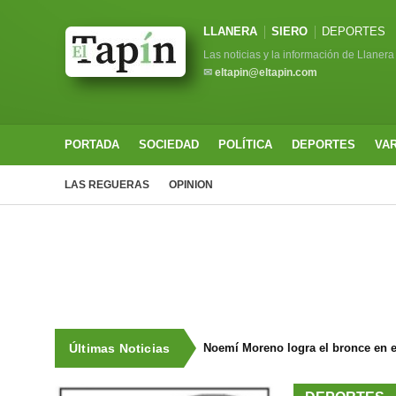
LLANERA
SIERO
DEPORTES
Las noticias y la información de Llanera
✉
eltapin@eltapin.com
PORTADA
SOCIEDAD
POLÍTICA
DEPORTES
VA
LAS REGUERAS
OPINION
Últimas Noticias
Noemí Moreno logra el bronce en e