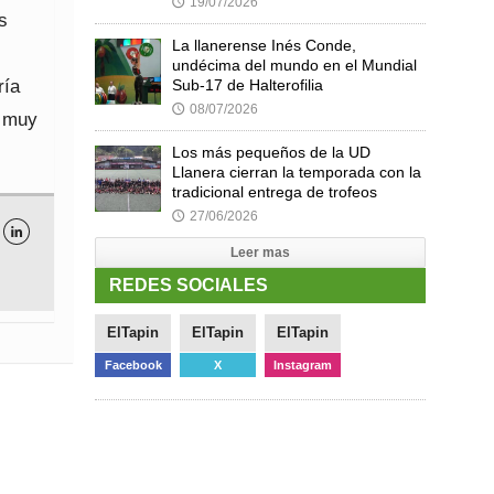
19/07/2026
🕔
s
La llanerense Inés Conde,
undécima del mundo en el Mundial
ría
Sub-17 de Halterofilia
08/07/2026
🕔
y muy
Los más pequeños de la UD
Llanera cierran la temporada con la
tradicional entrega de trofeos
27/06/2026
🕔

Leer mas
REDES SOCIALES
ElTapin
ElTapin
ElTapin
Facebook
X
Instagram