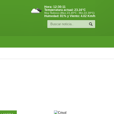
Hora:
12:30:12
Temperatura actual:
23.16
°C
Muy Nuboso (Max.23.45ºC - Min.22.38ºC)
Humedad: 81% y Viento: 4.02 Km/h