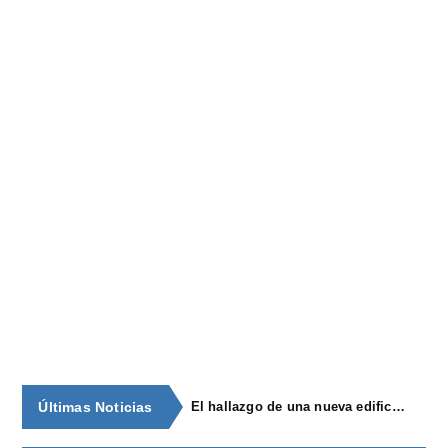
Últimas Noticias
El hallazgo de una nueva edificación amplía el valor patrimonial y científico de la villa romana de Andayón, en Las Regueras