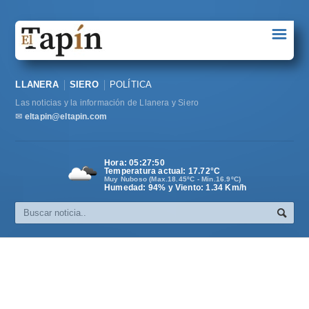
☰
Portada
LLANERA
SIERO
POLÍTICA
Sociedad
Las noticias y la información de Llanera y Siero
Política
✉
eltapin@eltapin.com
Deportes
Hora:
05:27:50
Temperatura actual:
17.72
°C
Varios
Muy Nuboso (Max.18.45ºC - Min.16.9ºC)
Humedad: 94% y Viento: 1.34 Km/h
Cultura
Asturias
Videos
Carta al director