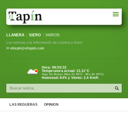
☰
Portada
LLANERA
SIERO
VARIOS
Sociedad
Las noticias y la información de Llanera y Siero
Política
✉
eltapin@eltapin.com
Deportes
Hora:
09:50:32
Temperatura actual:
21.11
°C
Varios
Algo De Nubes (Max.21.96ºC - Min.20.45ºC)
Humedad: 84% y Viento: 2.4 Km/h
Cultura
Asturias
LAS REGUERAS
OPINION
Videos
Carta al director