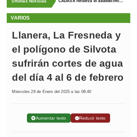
Últimas Noticias
La Fiscalía solicita 4 años de prisión y multa para cada uno de los dos acusados de provocar de forma intencionada un incendio en Llanera en 2023, que obligó a evacuar a vecinos por la cercanía de las llamas
VARIOS
Llanera, La Fresneda y
el polígono de Silvota
sufrirán cortes de agua
del día 4 al 6 de febrero
Miercoles 29 de Enero del 2025 a las 08:40
➕
Aumentar texto
➖
Reducir texto