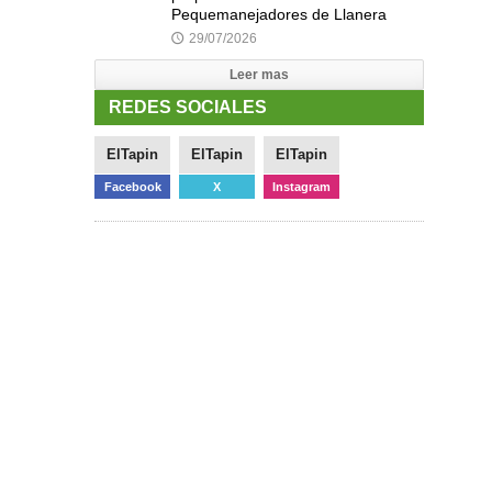
Pequemanejadores de Llanera
29/07/2026
🕔
Leer mas
REDES SOCIALES
ElTapin
ElTapin
ElTapin
Facebook
X
Instagram