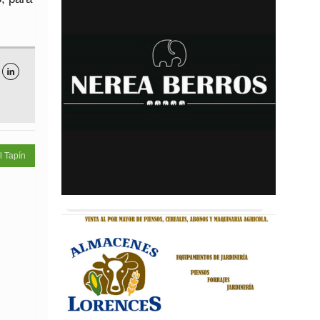

l Tapín