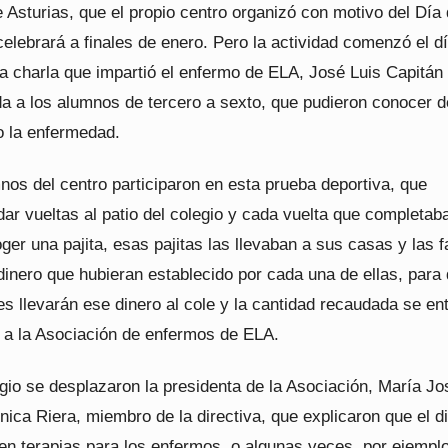
 Asturias, que el propio centro organizó con motivo del Día 
elebrará a finales de enero. Pero la actividad comenzó el d
la charla que impartió el enfermo de ELA, José Luis Capitá
ida a los alumnos de tercero a sexto, que pudieron conocer d
 la enfermedad.
nos del centro participaron en esta prueba deportiva, que
dar vueltas al patio del colegio y cada vuelta que completab
ger una pajita, esas pajitas las llevaban a sus casas y las f
dinero que hubieran establecido por cada una de ellas, para
es llevarán ese dinero al cole y la cantidad recaudada se en
 a la Asociación de enfermos de ELA.
gio se desplazaron la presidenta de la Asociación, María Jo
ica Riera, miembro de la directiva, que explicaron que el d
en terapias para los enfermos, o algunas veces, por ejemplo