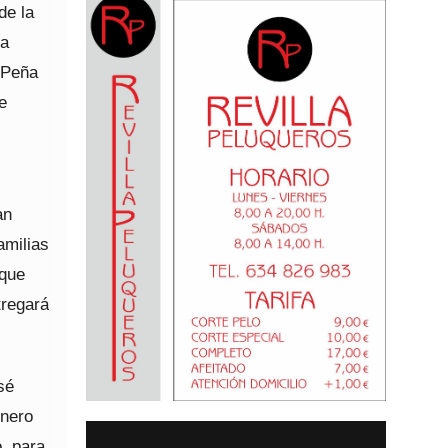
de la
ía
n Peña
e
an
amilias
 que
tregará
sé
inero
, para