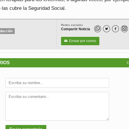
 las cubre la Seguridad Social.
Redes sociales
Compartir Noticia


dacción
Enviar por correo
✉
RIOS
E