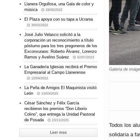
Llanera Orgullosa, una Gala de color y
música
28/06/2022
El Plaza apoya con su tapa a Ucrania
30/03/2022
José Julio Velasco solicitó a la
corporación un reconocimiento a título
póstumo para los tres pregoneros de los
Exconxuraos: Roberto Álvarez, Lorenzo
Ramos y Avelino Suárez
02/07/2023
La Ganadería Iglesias recibirá el Premio
Galería de imág
Empresarial al Campo Llanerense
12/04/2022
La Peña de Amigos El Maquinista visitó
León
13/03/2025
César Sánchez y Félix García
recibieron los premios “Don Liborio
Colino”, que entrega la Unidad Pastoral
de Posada
23/11/2025
Todos los alu
Leer mas
solidaria a f