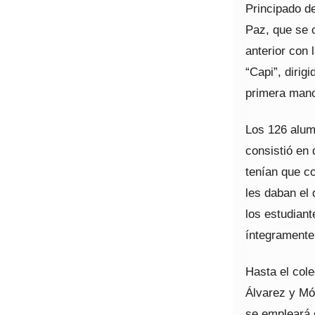
Principado de
Paz, que se c
anterior con 
“Capi”, dirig
primera mano
Los 126 alum
consistió en 
tenían que co
les daban el 
los estudiant
íntegramente
Hasta el cole
Álvarez y Món
se empleará 