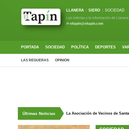
LLANERA
SIERO
SOCIEDAD
Las noticias y la información de Llanera
✉
eltapin@eltapin.com
PORTADA
SOCIEDAD
POLÍTICA
DEPORTES
VA
LAS REGUERAS
OPINION
Últimas Noticias
La Asociación de Vecinos de Sant