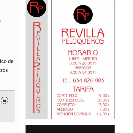
e
lico de
tros
