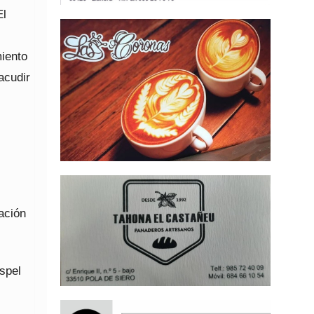
El
miento
acudir
iación
spel