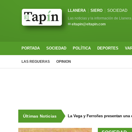
LLANERA
SIERO
SOCIEDAD
Las noticias y la información de Llanera
✉
eltapin@eltapin.com
PORTADA
SOCIEDAD
POLÍTICA
DEPORTES
VA
LAS REGUERAS
OPINION
Últimas Noticias
La Vega y Ferroñes presentan una 