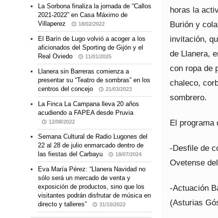
La Sorbona finaliza la jornada de “Callos
horas la acti
2021-2022” en Casa Máximo de
Burión y cola
Villaperez
18/02/2022
invitación, q
El Barín de Lugo volvió a acoger a los
aficionados del Sporting de Gijón y el
de Llanera, e
Real Oviedo
11/01/2025
con ropa de p
Llanera sin Barreras comienza a
presentar su “Teatro de sombras” en los
chaleco, corb
centros del concejo
21/03/2023
sombrero.
La Finca La Campana lleva 20 años
acudiendo a FAPEA desde Pruvia
El programa d
12/08/2022
Semana Cultural de Radio Lugones del
22 al 28 de julio enmarcado dentro de
-Desfile de c
las fiestas del Carbayu
18/07/2024
Ovetense del
Eva María Pérez: “Llanera Navidad no
sólo será un mercado de venta y
-Actuación B
exposición de productos, sino que los
visitantes podrán disfrutar de música en
(Asturias Gó
directo y talleres”
31/10/2022