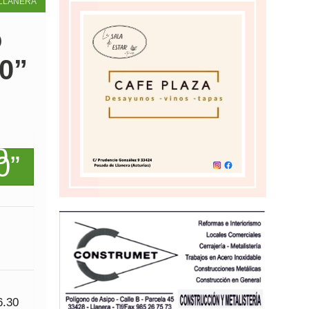
LLANERA
o
00”
6.30