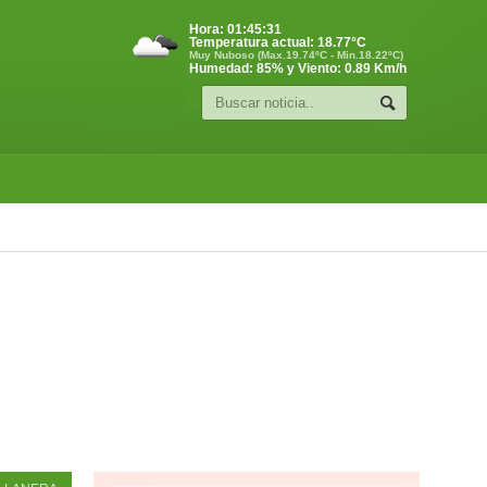
Hora:
01:45:32
Temperatura actual:
18.77
°C
Muy Nuboso (Max.19.74ºC - Min.18.22ºC)
Humedad: 85% y Viento: 0.89 Km/h