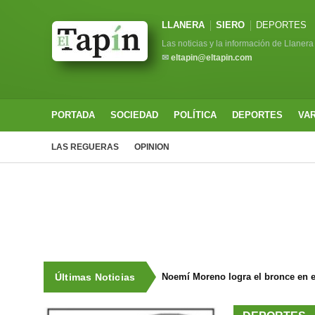
LLANERA
SIERO
DEPORTES
Las noticias y la información de Llanera
✉
eltapin@eltapin.com
PORTADA
SOCIEDAD
POLÍTICA
DEPORTES
VA
LAS REGUERAS
OPINION
Últimas Noticias
Noemí Moreno logra el bronce en e