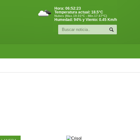
Hora:
06:52:23
Temperatura actual:
18.5
°C
Nubes (Max.19.01ºC - Min.17.67ºC)
Humedad: 94% y Viento: 0.45 Km/h