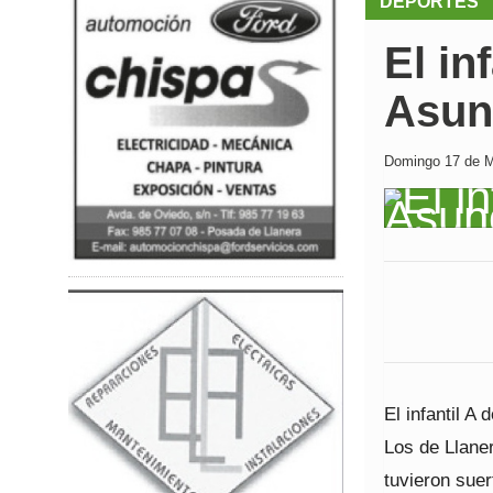
DEPORTES
El in
Asun
Domingo 17 de M
El infantil A
Los de Llaner
tuvieron suer