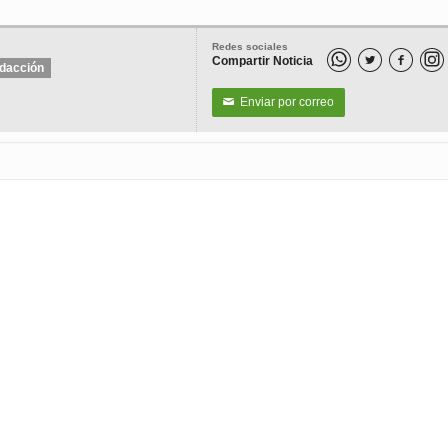
Redes sociales
Compartir Noticia


dacción
Enviar por correo
✉