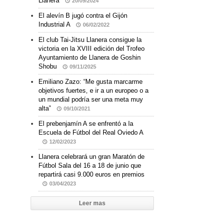
Llanera
20/09/2024
El alevín B jugó contra el Gijón
Industrial A
06/02/2022
El club Tai-Jitsu Llanera consigue la
victoria en la XVIII edición del Trofeo
Ayuntamiento de Llanera de Goshin
Shobu
09/11/2025
Emiliano Zazo: “Me gusta marcarme
objetivos fuertes, e ir a un europeo o a
un mundial podría ser una meta muy
alta”
09/10/2021
El prebenjamín A se enfrentó a la
Escuela de Fútbol del Real Oviedo A
12/02/2023
Llanera celebrará un gran Maratón de
Fútbol Sala del 16 a 18 de junio que
repartirá casi 9.000 euros en premios
03/04/2023
Leer mas