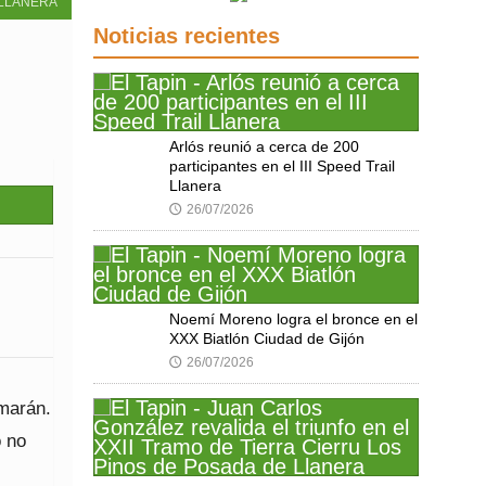
LLANERA
Noticias recientes
Arlós reunió a cerca de 200
participantes en el III Speed Trail
Llanera
26/07/2026
🕔
Noemí Moreno logra el bronce en el
XXX Biatlón Ciudad de Gijón
26/07/2026
🕔
imarán.
o no