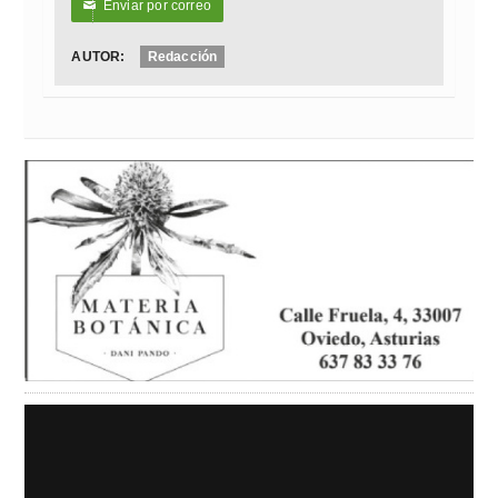
Enviar por correo
✉
AUTOR:
Redacción