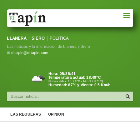
☰
Portada
LLANERA
SIERO
POLÍTICA
Sociedad
Las noticias y la información de Llanera y Siero
Política
✉
eltapin@eltapin.com
Deportes
Hora:
05:35:42
Temperatura actual:
18.49
°C
Varios
Nubes (Max.19.74ºC - Min.17.67ºC)
Humedad: 87% y Viento: 0.5 Km/h
Cultura
Asturias
LAS REGUERAS
OPINION
Videos
Carta al director