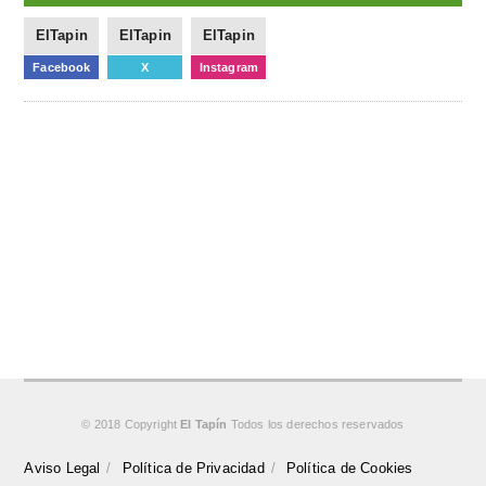
ElTapin
ElTapin
ElTapin
Facebook
X
Instagram
© 2018 Copyright
El Tapín
Todos los derechos reservados
Aviso Legal
Política de Privacidad
Política de Cookies