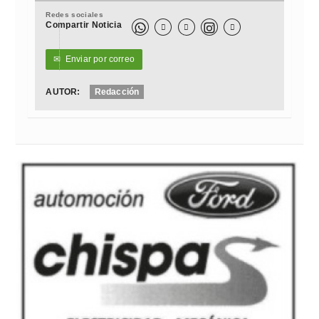
Redes sociales
Compartir Noticia



✉
Enviar por correo
AUTOR:
Redacción