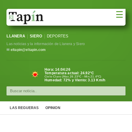
☰
Portada
LLANERA
SIERO
DEPORTES
Sociedad
Las noticias y la información de Llanera y Siero
Política
✉
eltapin@eltapin.com
Deportes
Hora:
14:04:27
Temperatura actual:
24.92
°C
Varios
Cielo Claro (Max.26.23ºC - Min.21.4ºC)
Humedad: 72% y Viento: 3.13 Km/h
Cultura
Asturias
LAS REGUERAS
OPINION
Videos
Carta al director