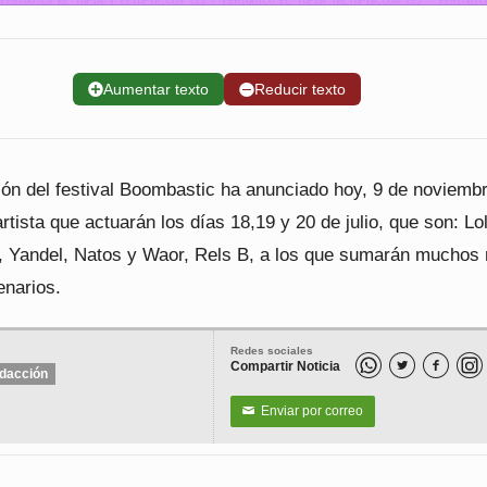
➕
Aumentar texto
➖
Reducir texto
ión del festival Boombastic ha anunciado hoy, 9 de noviembr
artista que actuarán los días 18,19 y 20 de julio, que son: Lo
o, Yandel, Natos y Waor, Rels B, a los que sumarán muchos
enarios.
Redes sociales
Compartir Noticia


dacción
Enviar por correo
✉