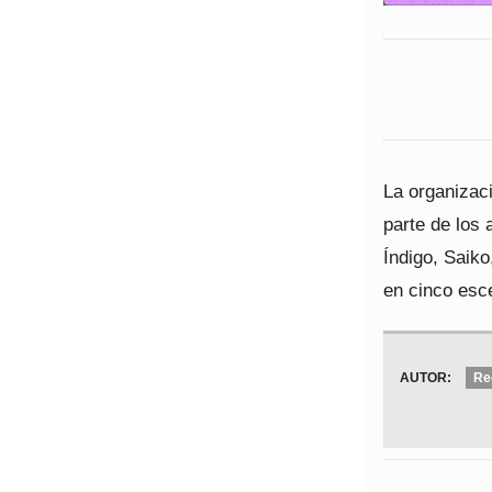
La organizac
parte de los 
Índigo, Saik
en cinco esc
AUTOR:
Re