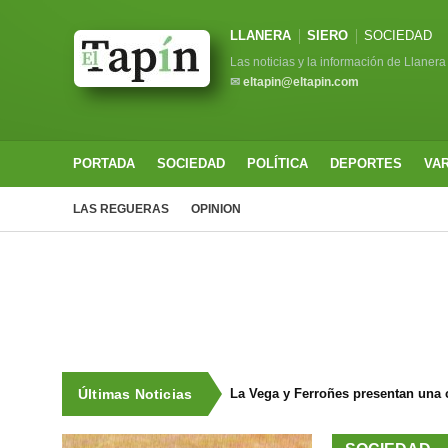
LLANERA
SIERO
SOCIEDAD
Las noticias y la información de Llanera
✉
eltapin@eltapin.com
PORTADA
SOCIEDAD
POLÍTICA
DEPORTES
VA
LAS REGUERAS
OPINION
Últimas Noticias
La Vega y Ferroñes presentan una 