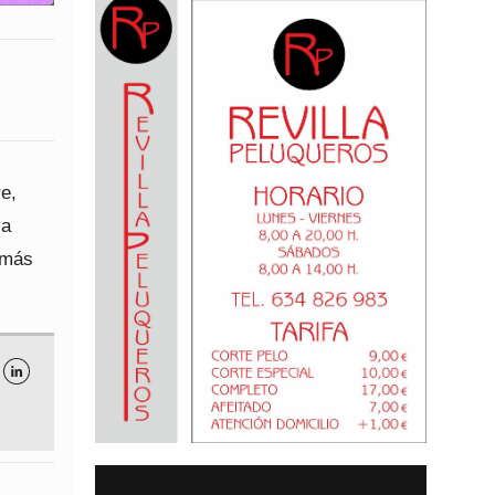
e,
la
 más
