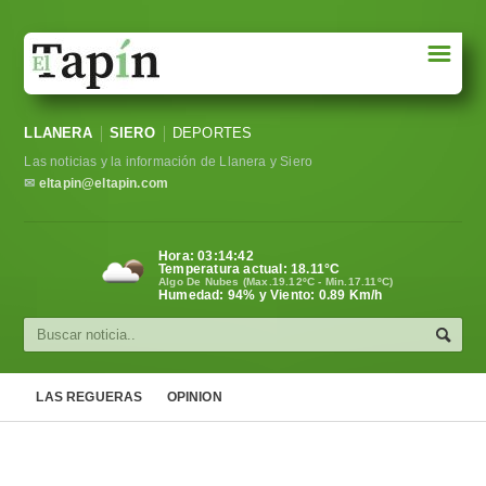
☰
Portada
LLANERA
SIERO
DEPORTES
Sociedad
Las noticias y la información de Llanera y Siero
Política
✉
eltapin@eltapin.com
Deportes
Hora:
03:14:43
Temperatura actual:
18.11
°C
Varios
Algo De Nubes (Max.19.12ºC - Min.17.11ºC)
Humedad: 94% y Viento: 0.89 Km/h
Cultura
Asturias
LAS REGUERAS
OPINION
Videos
Carta al director