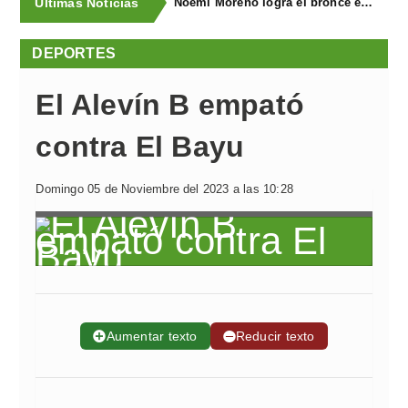
Últimas Noticias
Noemí Moreno logra el bronce en el XXX Biatlón Ciudad de Gijón
DEPORTES
El Alevín B empató
contra El Bayu
Domingo 05 de Noviembre del 2023 a las 10:28
➕
Aumentar texto
➖
Reducir texto