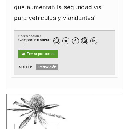
que aumentan la seguridad vial
para vehículos y viandantes”
Redes sociales
Compartir Noticia



Enviar por correo
✉
AUTOR:
Redacción