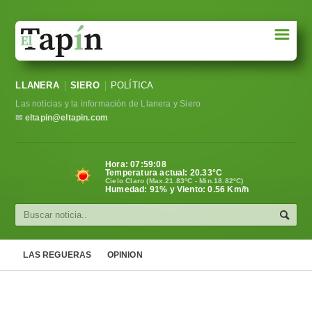
☰
Portada
LLANERA
SIERO
POLÍTICA
Sociedad
Las noticias y la información de Llanera y Siero
Política
✉
eltapin@eltapin.com
Deportes
Hora:
07:59:09
Temperatura actual:
20.33
°C
Varios
Cielo Claro (Max.21.83ºC - Min.18.82ºC)
Humedad: 91% y Viento: 0.56 Km/h
Cultura
Asturias
LAS REGUERAS
OPINION
Videos
Carta al director