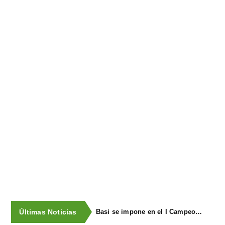
Últimas Noticias
Basi se impone en el I Campeonato de Lanzamiento de Fardos de La Vega