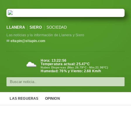
LLANERA
SIERO
SOCIEDAD
Las noticias y la información de Llanera y Siero
✉
eltapin@eltapin.com
Hora:
13:22:57
Temperatura actual:
25.47
°C
Nubes Dispersas (Max.26.79ºC - Min.21.96ºC)
Humedad: 76% y Viento: 2.68 Km/h
LAS REGUERAS
OPINION