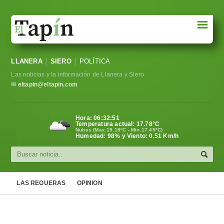
☰
Portada
LLANERA
SIERO
POLÍTICA
Sociedad
Las noticias y la información de Llanera y Siero
Política
✉
eltapin@eltapin.com
Deportes
Hora:
06:32:52
Temperatura actual:
17.78
°C
Varios
Nubes (Max.19.18ºC - Min.17.45ºC)
Humedad: 98% y Viento: 0.51 Km/h
Cultura
Asturias
LAS REGUERAS
OPINION
Videos
Carta al director