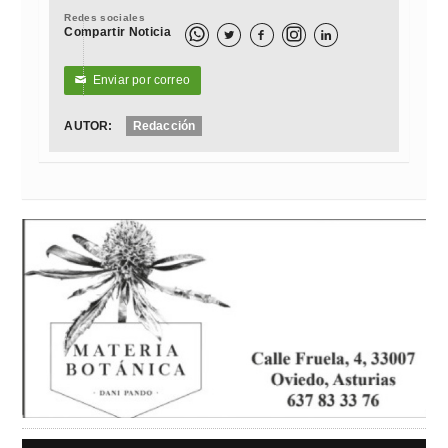
Redes sociales
Compartir Noticia



Enviar por correo
✉
AUTOR:
Redacción