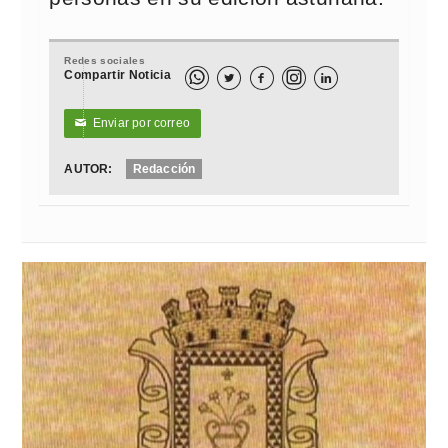
Redes sociales
Compartir Noticia



Enviar por correo
✉
AUTOR:
Redacción