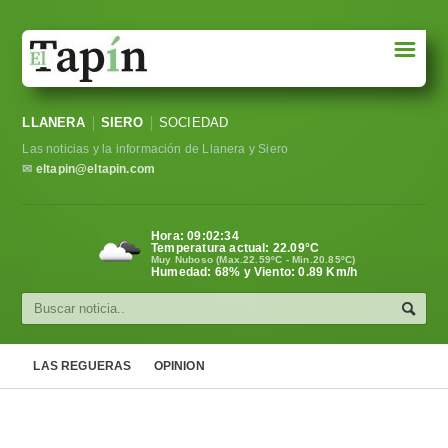
☰
Portada
LLANERA
SIERO
SOCIEDAD
Sociedad
Las noticias y la información de Llanera y Siero
Política
✉
eltapin@eltapin.com
Deportes
Hora:
09:02:35
Temperatura actual:
22.09
°C
Varios
Muy Nuboso (Max.22.59ºC - Min.20.85ºC)
Humedad: 68% y Viento: 0.89 Km/h
Cultura
Asturias
LAS REGUERAS
OPINION
Videos
Carta al director