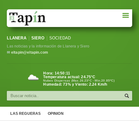
☰
Portada
LLANERA
SIERO
SOCIEDAD
Sociedad
Las noticias y la información de Llanera y Siero
Política
✉
eltapin@eltapin.com
Deportes
Hora:
14:50:12
Temperatura actual:
24.75
°C
Varios
Nubes Dispersas (Max.26.23ºC - Min.20.85ºC)
Humedad: 73% y Viento: 2.24 Km/h
Cultura
Asturias
LAS REGUERAS
OPINION
Videos
Carta al director