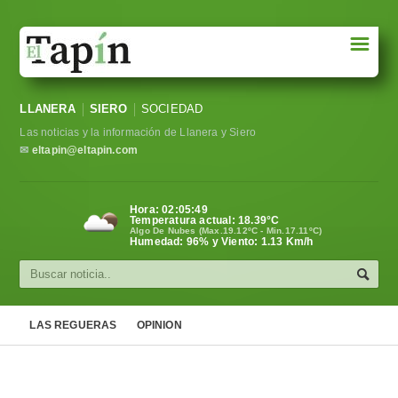
☰
Portada
LLANERA
SIERO
SOCIEDAD
Sociedad
Las noticias y la información de Llanera y Siero
Política
✉
eltapin@eltapin.com
Deportes
Hora:
02:05:50
Temperatura actual:
18.39
°C
Varios
Algo De Nubes (Max.19.12ºC - Min.17.11ºC)
Humedad: 96% y Viento: 1.13 Km/h
Cultura
Asturias
LAS REGUERAS
OPINION
Videos
Carta al director