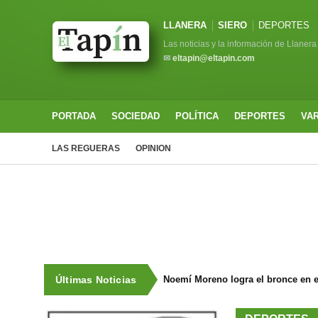
LLANERA
SIERO
DEPORTES
Las noticias y la información de Llanera
✉
eltapin@eltapin.com
PORTADA
SOCIEDAD
POLÍTICA
DEPORTES
VA
LAS REGUERAS
OPINION
Últimas Noticias
Noemí Moreno logra el bronce en e