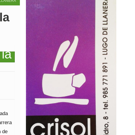
LLANERA
la
zada
arrera
n de