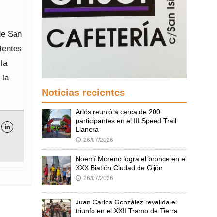
 de San
elentes
la
 la
Noticias recientes
Arlós reunió a cerca de 200
participantes en el III Speed Trail

Llanera
26/07/2026
🕔
Noemí Moreno logra el bronce en el
XXX Biatlón Ciudad de Gijón
26/07/2026
🕔
Juan Carlos González revalida el
triunfo en el XXII Tramo de Tierra