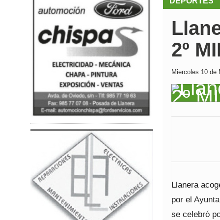
DEPORTES
Llan
2º M
Miercoles 10 de 
Llanera acog
por el Ayunta
se celebró p