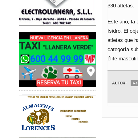
330 atletas.
Este año, la 
Isidro. El ob
atletas que h
categoría sub
élite masculi
AUTOR:
Re