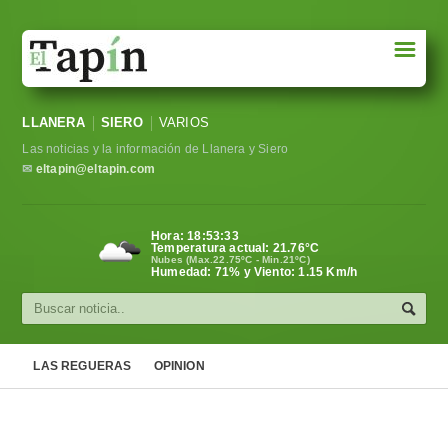
☰
Portada
LLANERA
SIERO
VARIOS
Sociedad
Las noticias y la información de Llanera y Siero
Política
✉
eltapin@eltapin.com
Deportes
Hora:
18:53:34
Temperatura actual:
21.76
°C
Varios
Nubes (Max.22.75ºC - Min.21ºC)
Humedad: 71% y Viento: 1.15 Km/h
Cultura
Asturias
LAS REGUERAS
OPINION
Videos
Carta al director