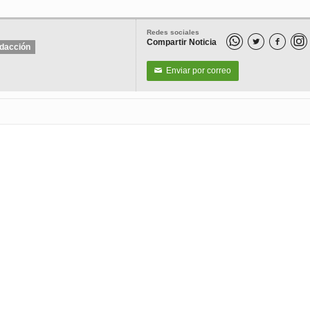
Redes sociales
Compartir Noticia


dacción
Enviar por correo
✉