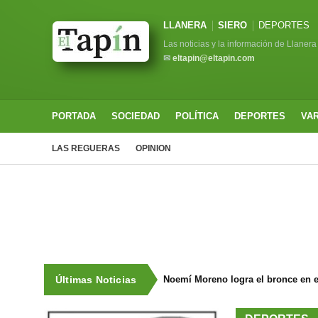
LLANERA
SIERO
DEPORTES
Las noticias y la información de Llanera
✉
eltapin@eltapin.com
PORTADA
SOCIEDAD
POLÍTICA
DEPORTES
VA
LAS REGUERAS
OPINION
Últimas Noticias
Noemí Moreno logra el bronce en e