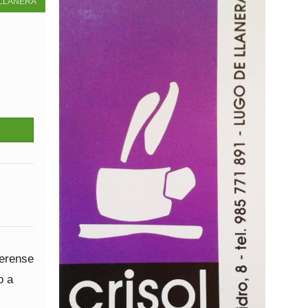
LLANERA
nerense
o a