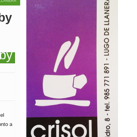
LLANERA
gby
el
onto a