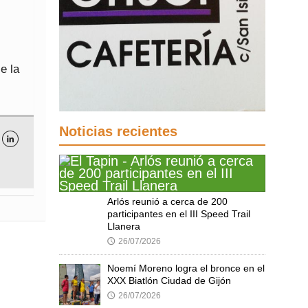
e la
Noticias recientes

Arlós reunió a cerca de 200
participantes en el III Speed Trail
Llanera
26/07/2026
🕔
Noemí Moreno logra el bronce en el
XXX Biatlón Ciudad de Gijón
26/07/2026
🕔