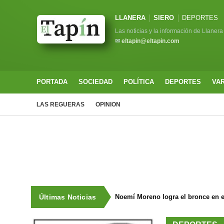
LLANERA
SIERO
DEPORTES
Las noticias y la información de Llanera
✉
eltapin@eltapin.com
PORTADA
SOCIEDAD
POLÍTICA
DEPORTES
VA
LAS REGUERAS
OPINION
Últimas Noticias
Noemí Moreno logra el bronce en e