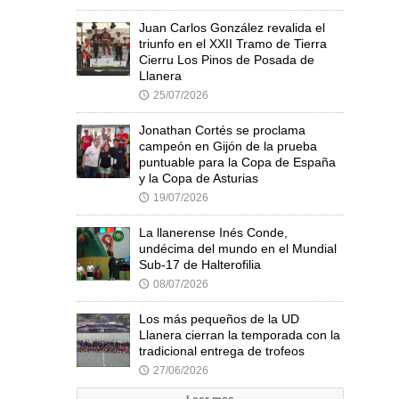
Juan Carlos González revalida el
triunfo en el XXII Tramo de Tierra
Cierru Los Pinos de Posada de
Llanera
25/07/2026
🕔
Jonathan Cortés se proclama
campeón en Gijón de la prueba
puntuable para la Copa de España
y la Copa de Asturias
19/07/2026
🕔
La llanerense Inés Conde,
undécima del mundo en el Mundial
Sub-17 de Halterofilia
08/07/2026
🕔
Los más pequeños de la UD
Llanera cierran la temporada con la
tradicional entrega de trofeos
27/06/2026
🕔