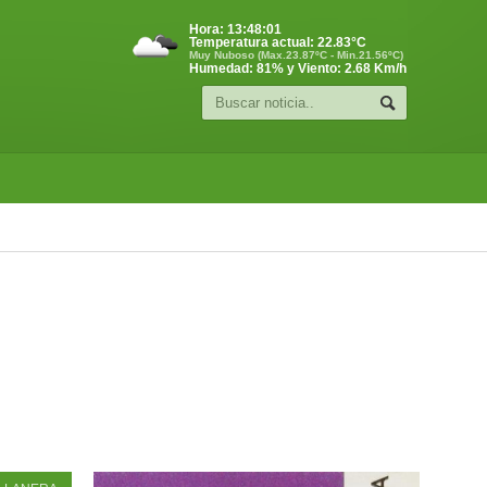
Hora:
13:48:01
Temperatura actual:
22.83
°C
Muy Nuboso (Max.23.87ºC - Min.21.56ºC)
Humedad: 81% y Viento: 2.68 Km/h