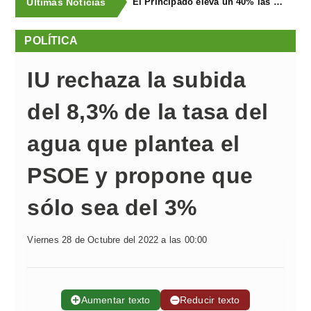
Últimas Noticias
El Principado eleva un 40% las ayudas a la producción ecológica, que superan los cuatro millones de euros
POLÍTICA
IU rechaza la subida
del 8,3% de la tasa del
agua que plantea el
PSOE y propone que
sólo sea del 3%
Viernes 28 de Octubre del 2022 a las 00:00
➕
Aumentar texto
➖
Reducir texto