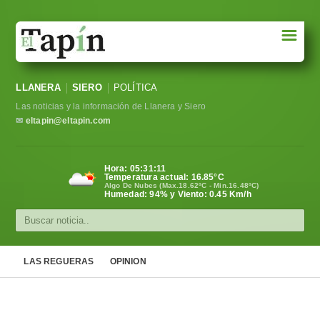
☰
Portada
LLANERA
SIERO
POLÍTICA
Sociedad
Las noticias y la información de Llanera y Siero
Política
✉
eltapin@eltapin.com
Deportes
Hora:
05:31:11
Temperatura actual:
16.85
°C
Varios
Algo De Nubes (Max.18.62ºC - Min.16.48ºC)
Humedad: 94% y Viento: 0.45 Km/h
Cultura
Asturias
LAS REGUERAS
OPINION
Videos
Carta al director