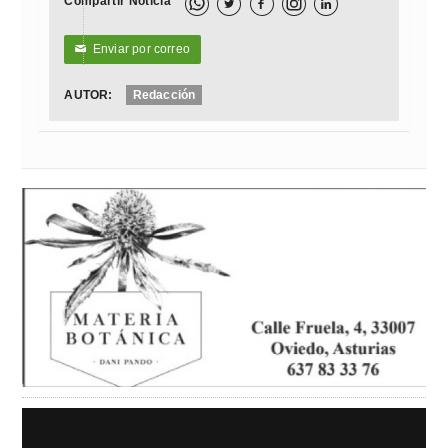
Compartir Noticia



Enviar por correo
✉
AUTOR:
Redacción