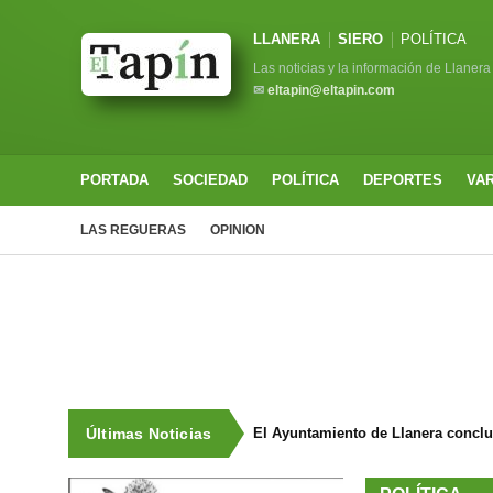
LLANERA
SIERO
POLÍTICA
Las noticias y la información de Llanera
✉
eltapin@eltapin.com
PORTADA
SOCIEDAD
POLÍTICA
DEPORTES
VA
LAS REGUERAS
OPINION
Últimas Noticias
El Ayuntamiento de Llanera concluy