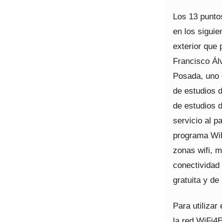
Los 13 puntos
en los siguie
exterior que 
Francisco Ál
Posada, uno e
de estudios d
de estudios d
servicio al p
programa WiF
zonas wifi, 
conectividad 
gratuita y de
Para utilizar
la red WiFi4E