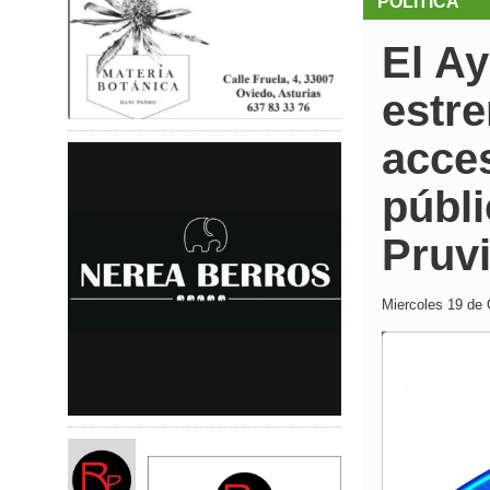
POLÍTICA
El A
estre
acces
públ
Pruv
Miercoles 19 de 