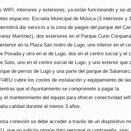
 WIFI, interiores y exteriores, ya están funcionando y se u
ntes espacios: Escuela Municipal de Música (3 interiores y 
permitirá dar servicio a la zona de juegos del parque del Ca
varez Martínez), dos exteriores en el Parque Cuno Corquera
xterior en la Plaza San Isidro de Lugo, uno interior en el ce
e Posada y otro en el de Lugo, dos en el centro social y el 
e Soto, uno en el centro social de Lugo, y uno exterior que 
arque de perros de Lugo y una parte del parque de Salamarc
i4EU cubre los costes de instalación y equipamiento de las
mientras que el Ayuntamiento se compromete a pagar la
y el mantenimiento del equipo para ofrecer conectividad wifi
 alta calidad durante al menos 3 años.
 esta conexión se debe acceder a través de un dispositivo mó
U, que no solicita ningún dato personal ni contraseña, sino