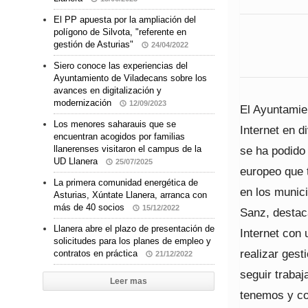
El PP apuesta por la ampliación del
polígono de Silvota, "referente en
gestión de Asturias"
24/04/2022
Siero conoce las experiencias del
Ayuntamiento de Viladecans sobre los
avances en digitalización y
modernización
12/09/2023
El Ayuntamie
Los menores saharauis que se
Internet en d
encuentran acogidos por familias
se ha podido
llanerenses visitaron el campus de la
UD Llanera
25/07/2025
europeo que t
La primera comunidad energética de
en los munici
Asturias, Xúntate Llanera, arranca con
más de 40 socios
15/12/2022
Sanz, destaca
Llanera abre el plazo de presentación de
Internet con
solicitudes para los planes de empleo y
realizar gest
contratos en práctica
21/12/2022
seguir trabaj
Leer mas
tenemos y co