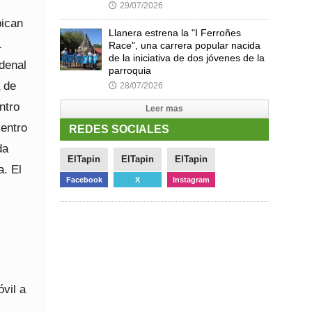
29/07/2026
🕔
bican
Llanera estrena la "I Ferroñes
1
Race", una carrera popular nacida
de la iniciativa de dos jóvenes de la
rdenal
parroquia
 de
28/07/2026
🕔
ntro
Leer mas
centro
REDES SOCIALES
da
ElTapin
ElTapin
ElTapin
a. El
Facebook
X
Instagram
vil a