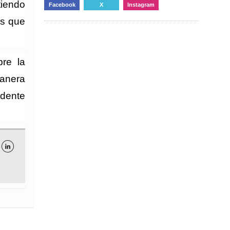
tiendo
Facebook
X
Instagram
ás que
re la
lanera
idente
