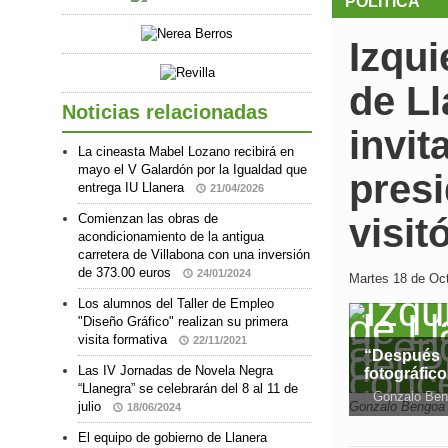
POLÍTICA
Izqui
de L
Noticias relacionadas
invit
La cineasta Mabel Lozano recibirá en
mayo el V Galardón por la Igualdad que
presi
entrega IU Llanera
21/04/2026
Comienzan las obras de
visit
acondicionamiento de la antigua
carretera de Villabona con una inversión
de 373.00 euros
24/01/2024
Martes 18 de Oct
Los alumnos del Taller de Empleo
"Diseño Gráfico" realizan su primera
visita formativa
22/11/2021
“Después 
Las IV Jornadas de Novela Negra
fotográfic
“Llanegra” se celebrarán del 8 al 11 de
Gonzalo Ben
julio
Gonzalo Bengoa 
18/06/2024
El equipo de gobierno de Llanera