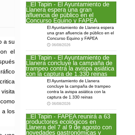
El Ayuntamiento de Llanera espera
una gran afluencia de público en el
Concurso Equino y FAPEA
o a su
06/08/2026
🕔
con el
espués
ráfico
ritica
El Ayuntamiento de Llanera
concluye la campaña de trampeo
visita
contra la avispa asiática con la
captura de 1.330 reinas
 como
06/08/2026
🕔
 a los