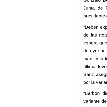
Gonzalo B
Junta de 
presidente 
“Deben exp
de las not
espera que
de ayer ac
manifestad
última tuv
Sanz asegu
por la vari
“Barbón di
variante d