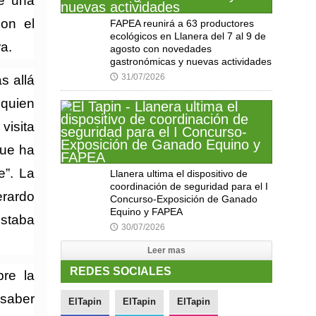
e una
on el
FAPEA reunirá a 63 productores
ecológicos en Llanera del 7 al 9 de
era.
agosto con novedades
gastronómicas y nuevas actividades
31/07/2026
s allá
🕔
 quien
visita
que ha
e”. La
Llanera ultima el dispositivo de
coordinación de seguridad para el I
erardo
Concurso-Exposición de Ganado
Equino y FAPEA
ostaba
30/07/2026
🕔
Leer mas
REDES SOCIALES
bre la
 saber
ElTapin
ElTapin
ElTapin