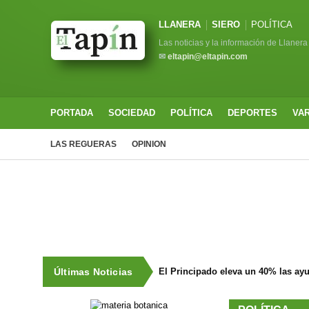
LLANERA
SIERO
POLÍTICA
Las noticias y la información de Llanera
✉
eltapin@eltapin.com
PORTADA
SOCIEDAD
POLÍTICA
DEPORTES
VA
LAS REGUERAS
OPINION
Últimas Noticias
El Principado eleva un 40% las ay