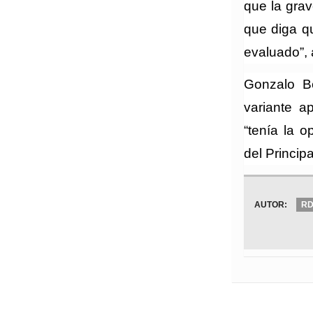
que la gra
que diga q
evaluado”, 
Gonzalo B
variante a
“tenía la 
del Princip
AUTOR:
R