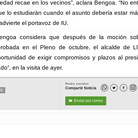
vedad recae en los vecinos”, aclara Bengoa. “No en
ue lo estudiarán cuando el asunto debería estar m
advierte el portavoz de IU.
engoa considera que después de la moción sob
probada en el Pleno de octubre, el alcalde de L
oportunidad de exigir compromisos y plazos al pres
ado”, en la visita de ayer.
Redes sociales
Compartir Noticia


DC
Enviar por correo
✉