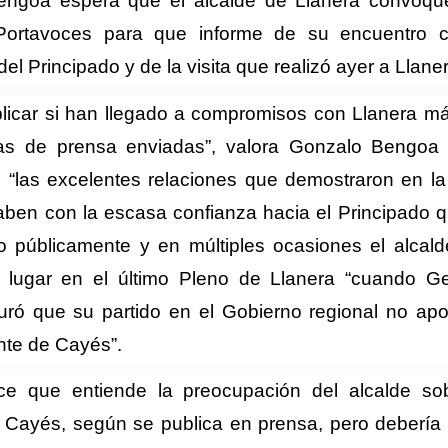
engoa espera que el alcalde de Llanera convoqu
Portavoces para que informe de su encuentro c
del Principado y de la visita que realizó ayer a Llan
licar si han llegado a compromisos con Llanera má
as de prensa enviadas”, valora Gonzalo Bengoa
 “las excelentes relaciones que demostraron en la 
aben con la escasa confianza hacia el Principado 
o públicamente y en múltiples ocasiones el alcald
o lugar en el último Pleno de Llanera “cuando G
ró que su partido en el Gobierno regional no ap
ante de Cayés”.
ce que entiende la preocupación del alcalde so
e Cayés, según se publica en prensa, pero debería