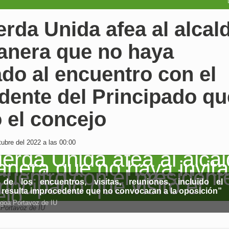
erda Unida afea al alcal
lanera que no haya
ado al encuentro con el
dente del Principado qu
ó el concejo
ubre del 2022 a las 00:00
de los encuentros, visitas, reuniones, incluido el 
o resulta improcedente que no convocaran a la oposición”
goa Portavoz de IU
Portavoz de IU