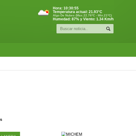
Hora:
10:30:55
Temperatura actual:
21.93
°C
Algo De Nubes (Max.22.76ºC - Min.21ºC)
Humedad: 87% y Viento: 1.34 Km/h
os