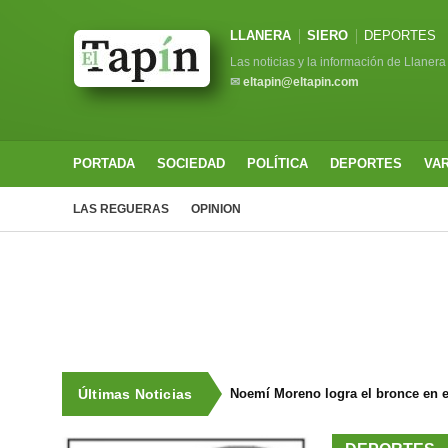
LLANERA
SIERO
DEPORTES
Las noticias y la información de Llanera
✉
eltapin@eltapin.com
PORTADA
SOCIEDAD
POLÍTICA
DEPORTES
VA
LAS REGUERAS
OPINION
Últimas Noticias
Noemí Moreno logra el bronce en e