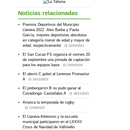
Noticias relacionadas
Premios Deportivos del Municipio
Llanera 2022 .Alex Barba y Paola
García, mejores deportistas absolutos
en categoría menor de edad y mayor de
edad, respectivamente
22/04/2022
El San Cucao FS organiza el viernes 20
de septiembre una jornada de captación
para los equipos base
14/09/2024
El alevín C goleó al Lenense Proinastur
A
10/12/2023
El prebenjamín B no pudo ganar al
Covadonga- Castañales A
28/11/2021
Arranca la temporada de rugby
11/09/2023
El Llanera Atletismo y la escuela
municipal participaron en el LXXXII
Cross de Navidad de Valliniello