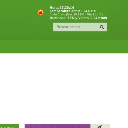
Hora:
13:20:14
Temperatura actual:
24.63
°C
Cielo Claro (Max.25.68ºC - Min.21.4ºC)
Humedad: 72% y Viento: 2.24 Km/h