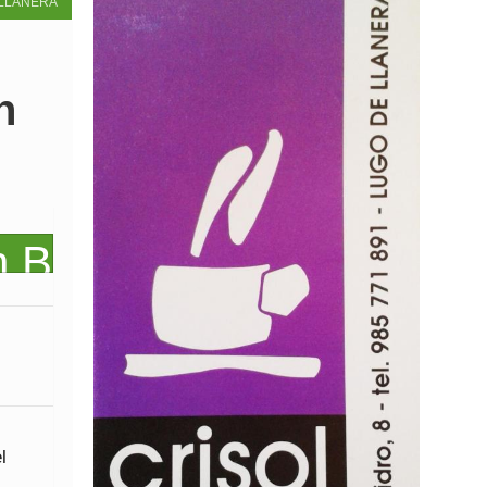
LLANERA
n
l