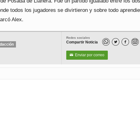
 de Posada de Llanera. Fue un partido igualado entre los do
nde todos los jugadores se divirtieron y sobre todo aprendie
marcó Alex.
Redes sociales
Compartir Noticia


dacción
Enviar por correo
✉