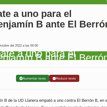
te a uno para el
enjamín B ante El Berró
tubre del 2022 a las 00:00
➕
Aumentar texto
➖
Reducir texto
ín B de la UD Llanera empató a uno contra El Berrón B, en e