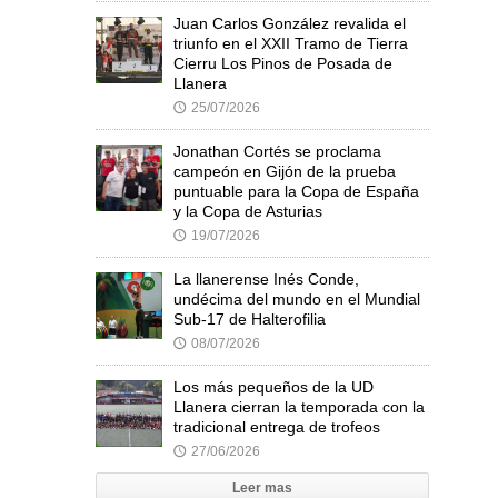
Juan Carlos González revalida el
triunfo en el XXII Tramo de Tierra
Cierru Los Pinos de Posada de
Llanera
25/07/2026
🕔
Jonathan Cortés se proclama
campeón en Gijón de la prueba
puntuable para la Copa de España
y la Copa de Asturias
19/07/2026
🕔
La llanerense Inés Conde,
undécima del mundo en el Mundial
Sub-17 de Halterofilia
08/07/2026
🕔
Los más pequeños de la UD
Llanera cierran la temporada con la
tradicional entrega de trofeos
27/06/2026
🕔
Leer mas