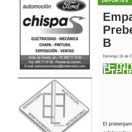
DEPORTES
Empa
Preb
B
Domingo 16 de Oc
El prebenjam