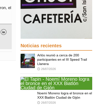
s
ron, el

Noticias recientes
Arlós reunió a cerca de 200
participantes en el III Speed Trail
Llanera
26/07/2026
🕔
Noemí Moreno logra el bronce en el
XXX Biatlón Ciudad de Gijón
26/07/2026
🕔