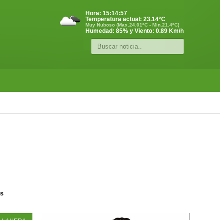
Hora:
15:14:57
Temperatura actual:
23.14
°C
Muy Nuboso (Max.24.01ºC - Min.21.4ºC)
Humedad: 85% y Viento: 0.89 Km/h
os