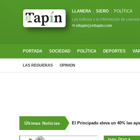
LLANERA
SIERO
POLÍTICA
Las noticias y la información de Llanera
✉
eltapin@eltapin.com
PORTADA
SOCIEDAD
POLÍTICA
DEPORTES
VA
LAS REGUERAS
OPINION
Últimas Noticias
El Principado eleva un 40% las ay