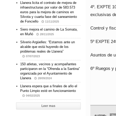
Llanera licita el contrato de mejora de
4º. EXPTE 10
infraestructuras por valor de 583.573
euros para la mejora de caminos en
exclusivas d
Silvota y cuarta fase del saneamiento
de Fonciello
11/11/2025
Control y fis
Siero mejora el camino de La Somata,
en Muñó
28/11/2025
5º EXPTE 249
Silverio Argüelles: “Estamos ante un
alcalde que está huyendo de los
problemas reales de Llanera”
Asuntos de u
07/07/2023
150 atletas, vecinos y acompañantes
6º Ruegos y 
participaron en la “Ofrenda a la Santina”
organizada por el Ayuntamiento de
Llanera
28/09/2024
Llanera espera que a finales de año el
Punto Limpio esté en funcionamiento
04/02/2025
Leer mas