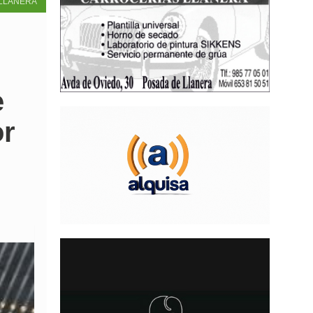
LLANERA
e
or