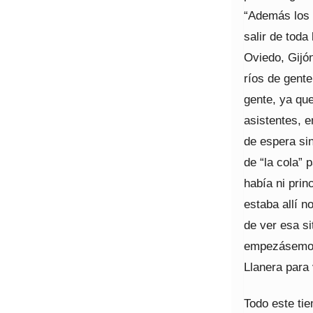
“Además los 
salir de toda
Oviedo, Gijón
ríos de gent
gente, ya que
asistentes, 
de espera sin
de “la cola” 
había ni prin
estaba allí 
de ver esa si
empezásemos 
Llanera para 
Todo este ti