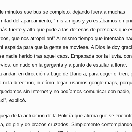
de minutos ese bus se completó, dejando fuera a muchas
mitad del aparcamiento, “mis amigas y yo estábamos en pr
o más fuerte y alto que pude a las decenas de personas que 
veos, que nos atropellan!” Al mismo tiempo que intentaba ha
mi espalda para que la gente se moviese. A Dios le doy grac
e nadie herido tras aquel caos. Empapada por la lluvia, con
vios, un nudo en la garganta y a punto de estallar a llorar,
andar, en dirección a Lugo de Llanera, para coger el tren, 
a ni la dirección, ni cómo llegar, usamos google maps, porq
quedamos sin Internet y no podíamos comunicar con nadie, 
axi”, explicó.
ueja de la actuación de la Policía que afirma que se encont
era, de pie y de brazos cruzados. Simplemente contemplando