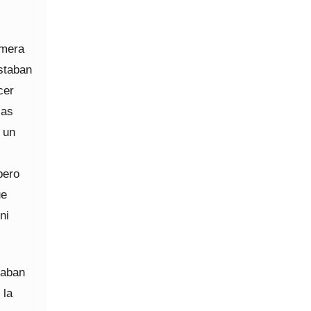
imera
estaban
cer
ias
 un
pero
ue
ni
raban
 la