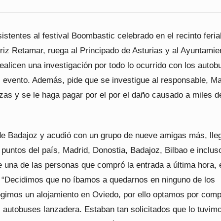
istentes al festival Boombastic celebrado en el recinto feria
riz Retamar, ruega al Principado de Asturias y al Ayuntamie
ealicen una investigación por todo lo ocurrido con los auto
l evento. Además, pide que se investigue al responsable, Ma
as y se le haga pagar por el por el daño causado a miles d
e Badajoz y acudió con un grupo de nueve amigas más, lle
 puntos del país, Madrid, Donostia, Badajoz, Bilbao e inclus
ue una de las personas que compró la entrada a última hora, 
. “Decidimos que no íbamos a quedarnos en ninguno de los
gimos un alojamiento en Oviedo, por ello optamos por comp
s autobuses lanzadera. Estaban tan solicitados que lo tuvim