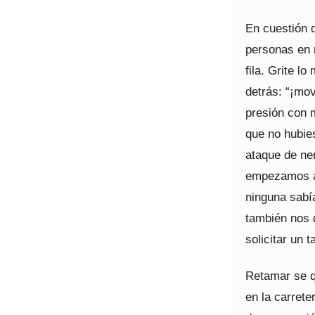
En cuestión 
personas en 
fila. Grite l
detrás: “¡mo
presión con 
que no hubies
ataque de ner
empezamos a 
ninguna sabí
también nos 
solicitar un t
Retamar se q
en la carret