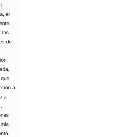
i
a, el
ente,
 las
les de
ión
nada,
 que
cción a
o a
,
onas
 mis
ntó.