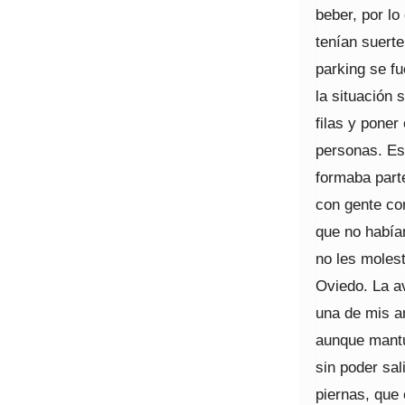
beber, por lo
tenían suert
parking se fu
la situación 
filas y poner
personas. Es
formaba part
con gente con
que no habían
no les molest
Oviedo. La av
una de mis am
aunque mantu
sin poder sal
piernas, que