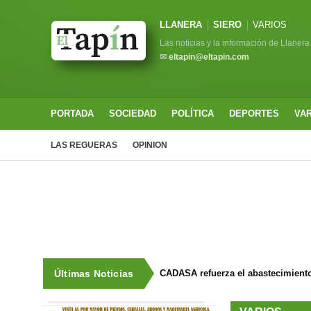
LLANERA
SIERO
VARIOS
Las noticias y la información de Llanera
✉
eltapin@eltapin.com
PORTADA
SOCIEDAD
POLÍTICA
DEPORTES
VA
LAS REGUERAS
OPINION
Últimas Noticias