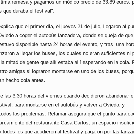
última remesa y pagamos un módico precio de 33,89 euros, 
s que duraba el festival”.
xplica que el primer día, el jueves 21 de julio, llegaron al pu
Oviedo a coger el autobús lanzadera, donde se queja de que 
 estuvo disponible hasta 24 horas del evento, y tras una ho
aron a llegar los buses, los cuales no eran suficientes ni 
 la mitad de gente que allí estaba allí esperando en la cola. 
uatro amigas si lograron montarse en uno de los buses, porq
an hecho cola antes.
de las 3.30 horas del viernes cuando decidieron abandonar e
estival, para montarse en el autobús y volver a Oviedo, y
odos los problemas. Retamar asegura que el punto para cog
arcamiento del restaurante Casa Carlos, un espacio insufici
 todos los que acudieron al festival y pagaron por las lanza