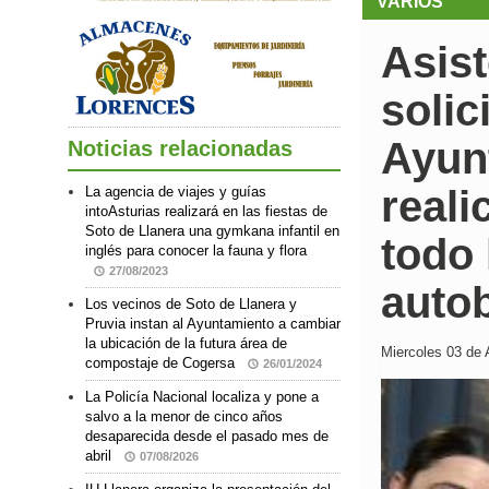
VARIOS
Asis
solic
Ayun
Noticias relacionadas
reali
La agencia de viajes y guías
intoAsturias realizará en las fiestas de
Soto de Llanera una gymkana infantil en
todo 
inglés para conocer la fauna y flora
27/08/2023
auto
Los vecinos de Soto de Llanera y
Pruvia instan al Ayuntamiento a cambiar
la ubicación de la futura área de
Miercoles 03 de 
compostaje de Cogersa
26/01/2024
La Policía Nacional localiza y pone a
salvo a la menor de cinco años
desaparecida desde el pasado mes de
abril
07/08/2026