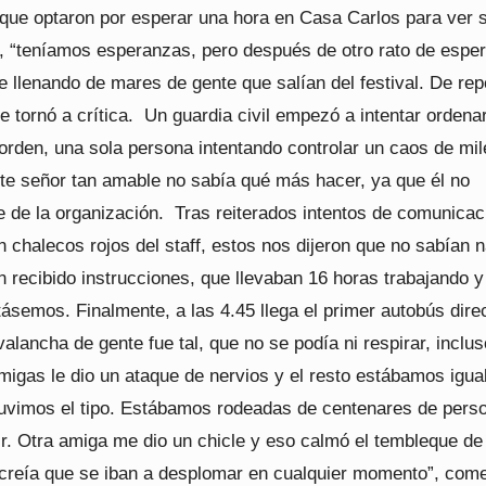
 que optaron por esperar una hora en Casa Carlos para ver s
e, “teníamos esperanzas, pero después de otro rato de esper
e llenando de mares de gente que salían del festival. De rep
se tornó a crítica. Un guardia civil empezó a intentar ordenar
 orden, una sola persona intentando controlar un caos de mi
te señor tan amable no sabía qué más hacer, ya que él no
e de la organización. Tras reiterados intentos de comunicac
 chalecos rojos del staff, estos nos dijeron que no sabían 
 recibido instrucciones, que llevaban 16 horas trabajando y
ásemos. Finalmente, a las 4.45 llega el primer autobús dire
alancha de gente fue tal, que no se podía ni respirar, inclus
igas le dio un ataque de nervios y el resto estábamos igual
vimos el tipo. Estábamos rodeadas de centenares de pers
ir. Otra amiga me dio un chicle y eso calmó el tembleque de
 creía que se iban a desplomar en cualquier momento”, come