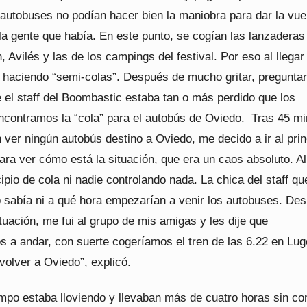
autobuses no podían hacer bien la maniobra para dar la vue
 la gente que había. En este punto, se cogían las lanzaderas
, Avilés y las de los campings del festival. Por eso al llega
e haciendo “semi-colas”. Después de mucho gritar, preguntar
 el staff del Boombastic estaba tan o más perdido que los
encontramos la “cola” para el autobús de Oviedo. Tras 45 m
 ver ningún autobús destino a Oviedo, me decido a ir al prin
para ver cómo está la situación, que era un caos absoluto. Al
cipio de cola ni nadie controlando nada. La chica del staff qu
no sabía ni a qué hora empezarían a venir los autobuses. De
tuación, me fui al grupo de mis amigas y les dije que
a andar, con suerte cogeríamos el tren de las 6.22 en Lug
volver a Oviedo”, explicó.
empo estaba lloviendo y llevaban más de cuatro horas sin c