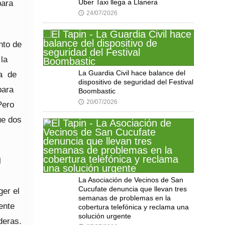
para
Uber Taxi llega a Llanera
24/07/2026
🕔
nto de
la
La Guardia Civil hace balance del
ra de
dispositivo de seguridad del Festival
para
Boombastic
20/07/2026
🕔
Pero
ue dos
l
La Asociación de Vecinos de San
Cucufate denuncia que llevan tres
er el
semanas de problemas en la
ente
cobertura telefónica y reclama una
solución urgente
deras.