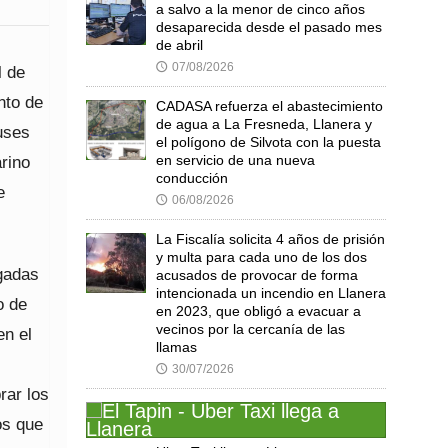
a salvo a la menor de cinco años
desaparecida desde el pasado mes
de abril
07/08/2026
🕔
l de
nto de
CADASA refuerza el abastecimiento
de agua a La Fresneda, Llanera y
buses
el polígono de Silvota con la puesta
rino
en servicio de una nueva
conducción
e
06/08/2026
🕔
La Fiscalía solicita 4 años de prisión
y multa para cada uno de los dos
gadas
acusados de provocar de forma
intencionada un incendio en Llanera
o de
en 2023, que obligó a evacuar a
vecinos por la cercanía de las
en el
llamas
30/07/2026
🕔
rar los
os que