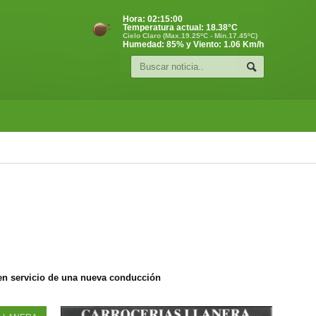
Hora:
02:15:01
Temperatura actual:
18.38
°C
Cielo Claro (Max.19.25ºC - Min.17.45ºC)
Humedad: 85% y Viento: 1.06 Km/h
La Fiscalía solicita 4 años de prisión y multa para cada uno de los dos acusados de provocar de forma intencionada un incendio en Llanera en 2023, que obligó a evacuar a vecinos por la cercanía de las llamas