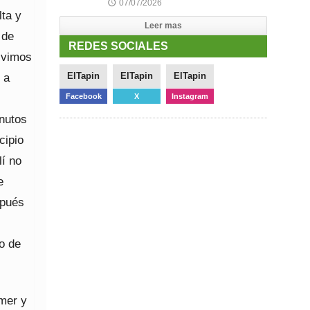
07/07/2026
🕔
lta y
Leer mas
 de
REDES SOCIALES
r vimos
 a
ElTapin
ElTapin
ElTapin
Facebook
X
Instagram
inutos
cipio
lí no
e
spués
o de
omer y