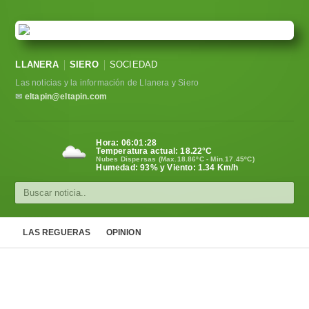
LLANERA
SIERO
SOCIEDAD
Las noticias y la información de Llanera y Siero
✉
eltapin@eltapin.com
Hora:
06:01:28
Temperatura actual:
18.22
°C
Nubes Dispersas (Max.18.86ºC - Min.17.45ºC)
Humedad: 93% y Viento: 1.34 Km/h
LAS REGUERAS
OPINION