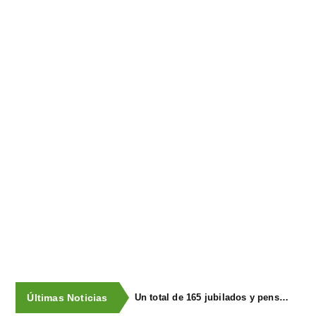
Últimas Noticias
Un total de 165 jubilados y pensionistas de Llanera visitaron la FIDMA en una excursión organizada por Bienestar Social