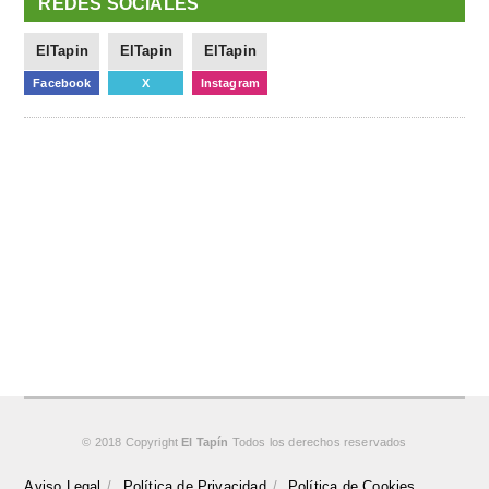
REDES SOCIALES
ElTapin
ElTapin
ElTapin
Facebook
X
Instagram
© 2018 Copyright
El Tapín
Todos los derechos reservados
Aviso Legal
Política de Privacidad
Política de Cookies