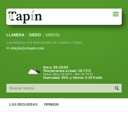
☰
Portada
LLANERA
SIERO
VARIOS
Sociedad
Las noticias y la información de Llanera y Siero
Política
✉
eltapin@eltapin.com
Deportes
Hora:
09:19:07
Temperatura actual:
19.73
°C
Varios
Nubes (Max.20.68ºC - Min.18.78ºC)
Humedad: 95% y Viento: 0.35 Km/h
Cultura
Asturias
LAS REGUERAS
OPINION
Videos
Carta al director