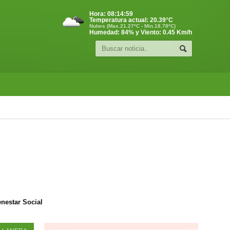
Hora:
08:15:00
Temperatura actual:
20.39
°C
Nubes (Max.21.27ºC - Min.18.78ºC)
Humedad: 84% y Viento: 0.45 Km/h
enestar Social