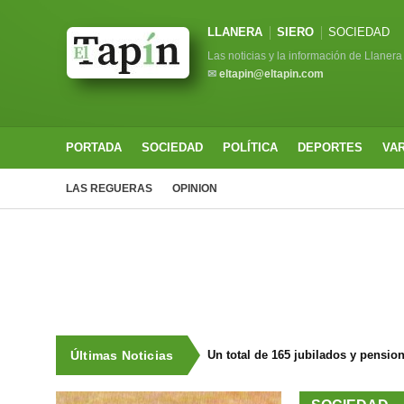
LLANERA
SIERO
SOCIEDAD
Las noticias y la información de Llanera
✉
eltapin@eltapin.com
PORTADA
SOCIEDAD
POLÍTICA
DEPORTES
VA
LAS REGUERAS
OPINION
Últimas Noticias
Un total de 165 jubilados y pensio