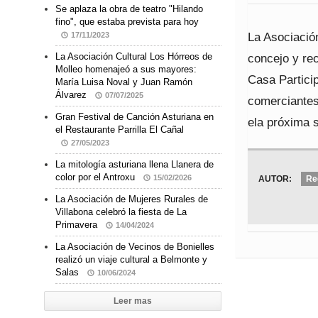
Se aplaza la obra de teatro "Hilando
fino", que estaba prevista para hoy
La Asociación
17/11/2023
concejo y rec
La Asociación Cultural Los Hórreos de
Molleo homenajeó a sus mayores:
Casa Partici
María Luisa Noval y Juan Ramón
Álvarez
07/07/2025
comerciantes.
Gran Festival de Canción Asturiana en
ela próxima 
el Restaurante Parrilla El Cañal
27/05/2023
La mitología asturiana llena Llanera de
color por el Antroxu
15/02/2026
AUTOR:
Re
La Asociación de Mujeres Rurales de
Villabona celebró la fiesta de La
Primavera
14/04/2024
La Asociación de Vecinos de Bonielles
realizó un viaje cultural a Belmonte y
Salas
10/06/2024
Leer mas