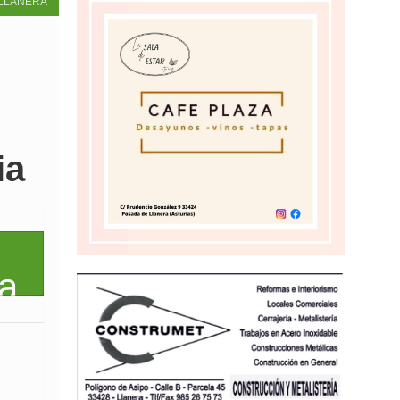
LLANERA
ia