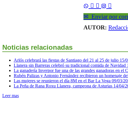



✉
Enviar por cor
AUTOR:
Redacc
Noticias relacionadas
Arlós celebrará las fiestas de Santiago del 21 al 25 de julio
15/0
Llanera sin Barreras celebró su tradicional comida de Navidad
La ganadería Inverpor fue una de las grandes ganadoras en el
Rubén Palizas y Antonio Fernández recibieron un homenaje del
Las mujeres se reunieron el día 8M en el Bar La Vega
09/03/2
La Peña de Rana Roxu Llanera, campeona de Asturias
14/04/2
Leer mas