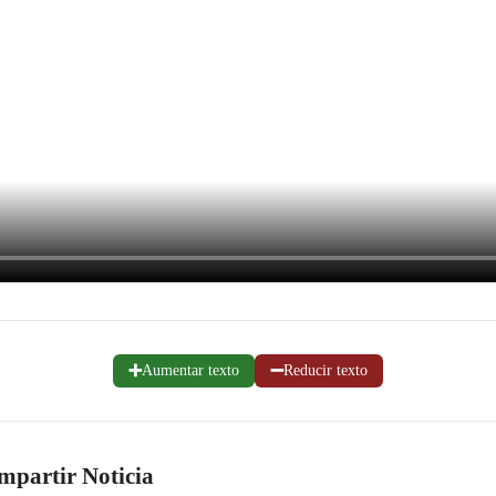
➕
➖
Aumentar texto
Reducir texto
mpartir Noticia