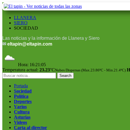
LLANERA
SIERO
SOCIEDAD
Las noticias y la información de Llanera y Siero
✉
eltapin@eltapin.com
Hora:
16:21:05
Temperatura actual:
23.23
°C
H
Nubes Dispersas (Max.23.86ºC - Min.21.4ºC)
Portada
Sociedad
Política
Deportes
Varios
Cultura
Asturias
Videos
Carta al director