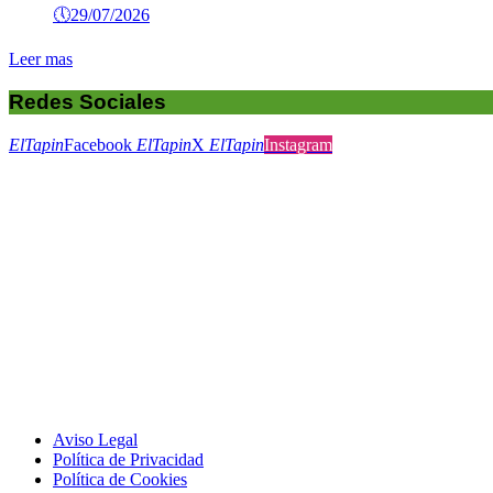
🕔
29/07/2026
Leer mas
Redes Sociales
ElTapin
Facebook
ElTapin
X
ElTapin
Instagram
Aviso Legal
Política de Privacidad
Política de Cookies