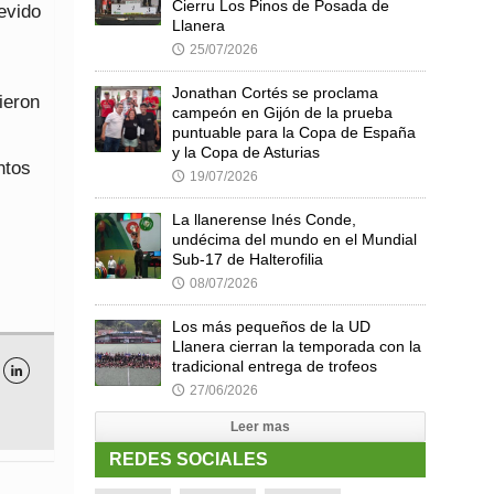
Cierru Los Pinos de Posada de
revido
Llanera
25/07/2026
🕔
Jonathan Cortés se proclama
ieron
campeón en Gijón de la prueba
puntuable para la Copa de España
y la Copa de Asturias
ntos
19/07/2026
🕔
La llanerense Inés Conde,
undécima del mundo en el Mundial
Sub-17 de Halterofilia
08/07/2026
🕔
Los más pequeños de la UD
Llanera cierran la temporada con la
tradicional entrega de trofeos

27/06/2026
🕔
Leer mas
REDES SOCIALES