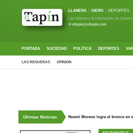
LLANERA
SIERO
DEPORTES
Las noticias y la información de Llanera
✉
eltapin@eltapin.com
PORTADA
SOCIEDAD
POLÍTICA
DEPORTES
VA
LAS REGUERAS
OPINION
Últimas Noticias
Noemí Moreno logra el bronce en e