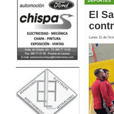
DEPORTES
El S
contr
Lunes 11 de Octu