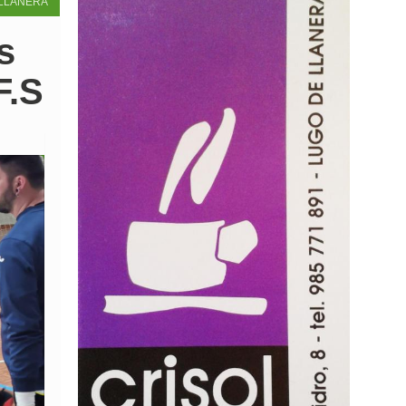
LLANERA
s
F.S