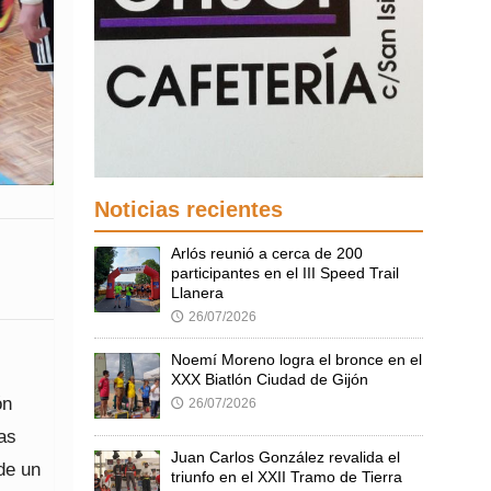
Noticias recientes
Arlós reunió a cerca de 200
participantes en el III Speed Trail
Llanera
26/07/2026
🕔
Noemí Moreno logra el bronce en el
XXX Biatlón Ciudad de Gijón
ón
26/07/2026
🕔
as
Juan Carlos González revalida el
de un
triunfo en el XXII Tramo de Tierra