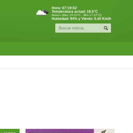
Hora:
07:19:03
Temperatura actual:
18.5
°C
Nubes (Max.19.01ºC - Min.17.67ºC)
Humedad: 94% y Viento: 0.45 Km/h