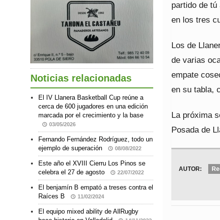
partido de tú
en los tres c
Los de Llane
de varias oca
empate cosec
Noticias relacionadas
en su tabla, 
El IV Llanera Basketball Cup reúne a
cerca de 600 jugadores en una edición
La próxima se
marcada por el crecimiento y la base
03/05/2026
Posada de Ll
Fernando Fernández Rodríguez, todo un
ejemplo de superación
08/08/2022
Este año el XVIII Cierru Los Pinos se
AUTOR:
Re
celebra el 27 de agosto
22/07/2022
El benjamín B empató a treses contra el
Raíces B
11/02/2024
El equipo mixed ability de AllRugby