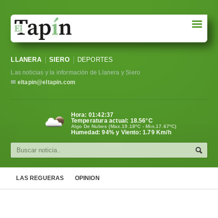
☰
Portada
LLANERA
SIERO
DEPORTES
Sociedad
Las noticias y la información de Llanera y Siero
Política
✉
eltapin@eltapin.com
Deportes
Hora:
01:42:38
Temperatura actual:
18.56
°C
Varios
Algo De Nubes (Max.19.18ºC - Min.17.67ºC)
Humedad: 94% y Viento: 1.79 Km/h
Cultura
Asturias
LAS REGUERAS
OPINION
Videos
Carta al director