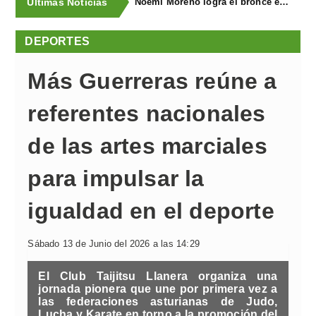
Últimas Noticias
Juan Carlos González revalida el triunfo en el XXII Tramo de Tierra Cierru Los Pinos de Posada de Llanera
DEPORTES
Más Guerreras reúne a
referentes nacionales
de las artes marciales
para impulsar la
igualdad en el deporte
Sábado 13 de Junio del 2026 a las 14:29
El Club Taijitsu Llanera organiza una
jornada pionera que une por primera vez a
las federaciones asturianas de Judo,
Lucha y Karate en torno a la promoción del