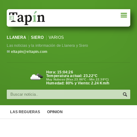
☰
Portada
LLANERA
SIERO
VARIOS
Sociedad
Las noticias y la información de Llanera y Siero
Política
✉
eltapin@eltapin.com
Deportes
Hora:
15:04:26
Temperatura actual:
23.22
°C
Varios
Muy Nuboso (Max.23.86ºC - Min.22.38ºC)
Humedad: 80% y Viento: 2.24 Km/h
Cultura
Asturias
LAS REGUERAS
OPINION
Videos
Carta al director