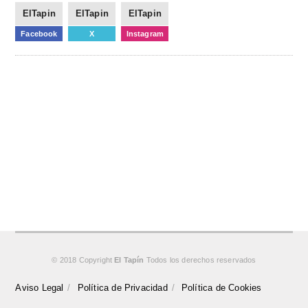
ElTapin
ElTapin
ElTapin
Facebook
X
Instagram
© 2018 Copyright
El Tapín
Todos los derechos reservados
Aviso Legal
Política de Privacidad
Política de Cookies