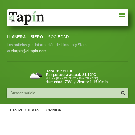
☰
Portada
LLANERA
SIERO
SOCIEDAD
Sociedad
Las noticias y la información de Llanera y Siero
Política
✉
eltapin@eltapin.com
Deportes
Hora:
19:31:09
Temperatura actual:
21.12
°C
Varios
Nubes (Max.22.38ºC - Min.20.29ºC)
Humedad: 73% y Viento: 1.15 Km/h
Cultura
Asturias
LAS REGUERAS
OPINION
Videos
Carta al director