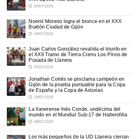
26/07/2026
🕔
Noemí Moreno logra el bronce en el XXX
Biatlón Ciudad de Gijón
26/07/2026
🕔
Juan Carlos González revalida el triunfo en
el XXII Tramo de Tierra Cierru Los Pinos de
Posada de Llanera
25/07/2026
🕔
Jonathan Cortés se proclama campeón en
Gijón de la prueba puntuable para la Copa
de España y la Copa de Asturias
19/07/2026
🕔
La llanerense Inés Conde, undécima del
mundo en el Mundial Sub-17 de Halterofilia
08/07/2026
🕔
Los más pequeños de la UD Llanera cierran