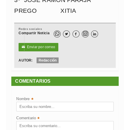
3º JOSE RAMON PARAJA
PREGO XITIA
Redes sociales
Compartir Noticia



Enviar por correo
✉
AUTOR:
Redacción
COMENTARIOS
Nombre
*
Comentario
*