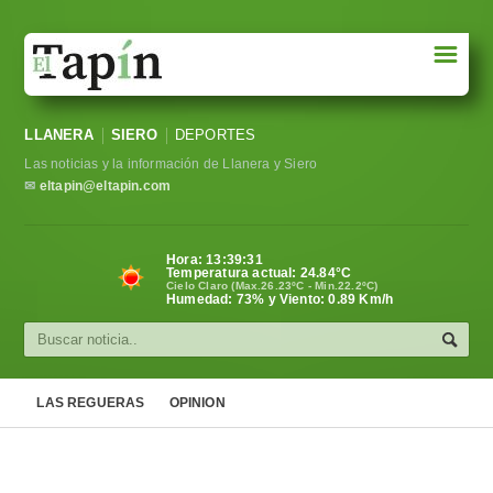
☰
Portada
LLANERA
SIERO
DEPORTES
Sociedad
Las noticias y la información de Llanera y Siero
Política
✉
eltapin@eltapin.com
Deportes
Hora:
13:39:32
Temperatura actual:
24.84
°C
Varios
Cielo Claro (Max.26.23ºC - Min.22.2ºC)
Humedad: 73% y Viento: 0.89 Km/h
Cultura
Asturias
LAS REGUERAS
OPINION
Videos
Carta al director