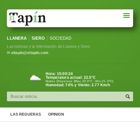
☰
Portada
LLANERA
SIERO
SOCIEDAD
Sociedad
Las noticias y la información de Llanera y Siero
Política
✉
eltapin@eltapin.com
Deportes
Hora:
15:00:25
Temperatura actual:
22.5
°C
Varios
Nubes Dispersas (Max.23.3ºC - Min.21.4ºC)
Humedad: 74% y Viento: 2.77 Km/h
Cultura
Asturias
LAS REGUERAS
OPINION
Videos
Carta al director