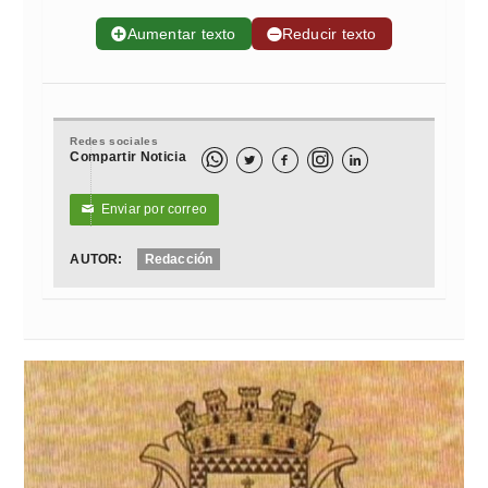
➕
Aumentar texto
➖
Reducir texto
Redes sociales
Compartir Noticia



Enviar por correo
✉
AUTOR:
Redacción